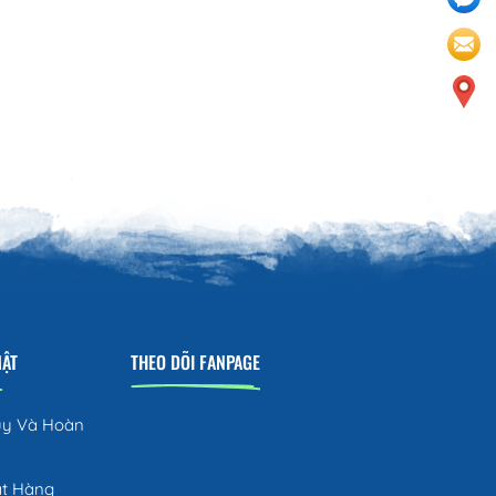
MẬT
THEO DÕI FANPAGE
ủy Và Hoàn
ặt Hàng