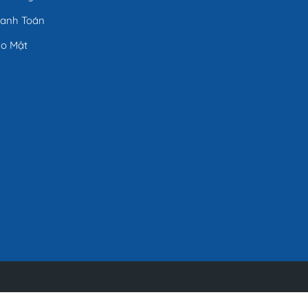
hanh Toán
ảo Mật