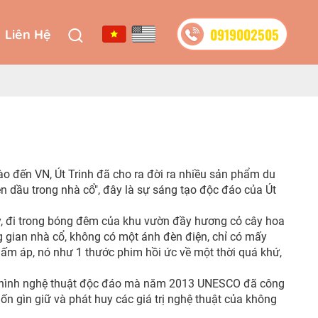
0919002505
Liên Hệ
0919002505
Liên Hệ
ào đến VN, Út Trinh đã cho ra đời ra nhiều sản phẩm du
èn dầu trong nhà cổ", đây là sự sáng tạo độc đáo của Út
y, đi trong bóng đêm của khu vườn đầy hương cỏ cây hoa
g gian nhà cổ, không có một ánh đèn điện, chỉ có mấy
ấm áp, nó như 1 thước phim hồi ức về một thời quá khứ,
 loại hình nghệ thuật độc đáo mà năm 2013 UNESCO đã công
uốn gìn giữ và phát huy các giá trị nghệ thuật của không