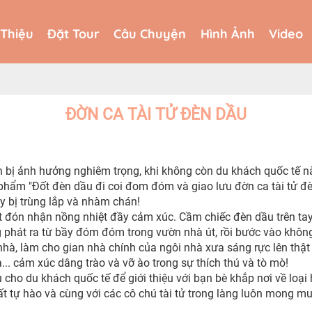
 Thiệu
Đặt Tour
Câu Chuyện
Hình Ảnh
Video
 Thiệu
Đặt Tour
Câu Chuyện
Hình Ảnh
Video
ĐỜN CA TÀI TỬ ĐÈN DẦU
h bị ảnh hưởng nghiêm trọng, khi không còn du khách quốc tế n
n phẩm "Đốt đèn dầu đi coi đom đóm và giao lưu đờn ca tài tử đ
ây bị trùng lắp và nhàm chán!
 đón nhận nồng nhiệt đầy cảm xúc. Cầm chiếc đèn dầu trên ta
ng phát ra từ bầy đóm đóm trong vườn nhà út, rồi bước vào khôn
à, làm cho gian nhà chính của ngôi nhà xưa sáng rực lên thật 
.. cảm xúc dâng trào và vỡ ào trong sự thích thú và tò mò!
c vụ cho du khách quốc tế để giới thiệu với bạn bè khắp nơi về
rất tự hào và cùng với các cô chú tài tử trong làng luôn mong m