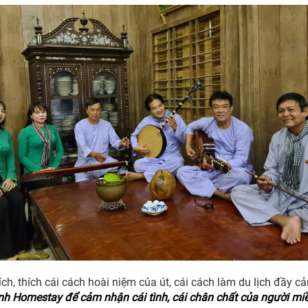
ích, thích cái cách hoài niệm của út, cái cách làm du lịch đầy
inh Homestay để cảm nhận cái tình, cái chân chất của người miề