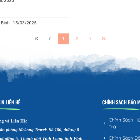
08/2025
n Bình - 15/03/2025
1
2
IN LIÊN HỆ
CHÍNH SÁCH BẢO 
Chính Sách H
ng và Liên Hệ:
Trả
văn phòng Mekong Travel: Số 180, đường 8
Chính Sách Đ
 phường 5, Thành phố Vĩnh Long, tỉnh Vĩnh