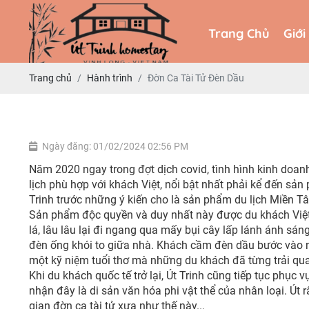
Trang Chủ
Giới
Trang Chủ
Giới
Trang chủ
Hành trình
Đờn Ca Tài Tử Đèn Dầu
Ngày đăng: 01/02/2024 02:56 PM
Năm 2020 ngay trong đợt dịch covid, tình hình kinh doan
lịch phù hợp với khách Việt, nổi bật nhất phải kể đến sả
Trinh trước những ý kiến cho là sản phẩm du lịch Miền T
Sản phẩm độc quyền và duy nhất này được du khách Việt
lá, lâu lâu lại đi ngang qua mấy bụi cây lấp lánh ánh sá
đèn ống khói to giữa nhà. Khách cầm đèn dầu bước vào nh
một kỹ niệm tuổi thơ mà những du khách đã từng trải qua.
Khi du khách quốc tế trở lại, Út Trinh cũng tiếp tục phụ
nhận đây là di sản văn hóa phi vật thể của nhân loại. Út 
gian đờn ca tài tử xưa như thế này...