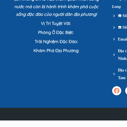
nước mà còn là hành trình khám phá cuộc
Long
sống độc đáo của người dân địa phương!
☎️
Số 
Vị Trí Tuyệt Vời:
☎️
Số 
Phòng Ở Đặc Biệt:
Emai
Trải Nghiệm Độc Đáo:
Khám Phá Địa Phương:
Địa 
Ninh
Địa c
Tam 