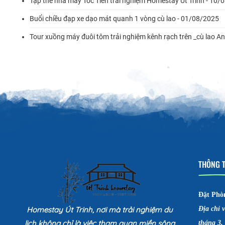
Tập thể nhà máy Tóc Tiên trải nghiệm Homestay Út Trinh - 10/
Buổi chiều đạp xe dạo mát quanh 1 vòng cù lao - 01/08/2025
Tour xuồng máy đuôi tôm trải nghiệm kênh rạch trên _cù lao A
THÔNG T
Đặt Phò
Homestay Út Trinh, nơi mà trải nghiệm du
Địa chỉ 
lịch không chỉ là việc tham quan miền sông
tháng 3,