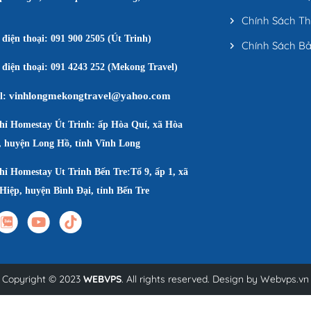
Chính Sách T
điện thoại: 091 900 2505 (Út Trinh)
Chính Sách B
điện thoại: 091 4243 252 (Mekong Travel)
vinhlongmekongtravel@yahoo.com
l:
chỉ Homestay Út Trinh: ấp Hòa Quí, xã Hòa
, huyện Long Hồ, tỉnh Vĩnh Long
hỉ Homestay Ut Trinh Bến Tre:Tổ 9, ấp 1, xã
Hiệp, huyện Bình Đại, tỉnh Bến Tre
Copyright © 2023
WEBVPS
. All rights reserved. Design by
Webvps.vn