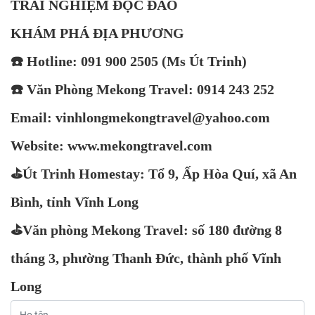
TRẢI NGHIỆM ĐỘC ĐÁ
O
KHÁM PHÁ ĐỊA PHƯƠNG
☎️ Hotline:
091 900 2505 (Ms Út Trinh)
☎️ Văn Phòng Mekong Travel:
0914 243 252
Email:
vinhlongmekongtravel@yahoo.com
Website:
www.mekongtravel.com
⛳️Út Trinh Homestay: Tổ 9, Ấp Hòa Quí, xã An
Bình, tỉnh Vĩnh Long
⛳️Văn phòng Mekong Travel: số 180 đường 8
tháng 3, phường Thanh Đức, thành phố Vĩnh
Long