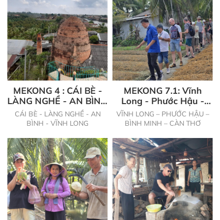
MEKONG 4 : CÁI BÈ -
MEKONG 7.1: Vĩnh
LÀNG NGHỀ - AN BÌNH
Long - Phước Hậu -
- VĨNH LONG
Bình Minh - Cần Thơ
CÁI BÈ - LÀNG NGHỀ - AN
VĨNH LONG – PHƯỚC HẬU –
BÌNH - VĨNH LONG
BÌNH MINH – CÀN THƠ