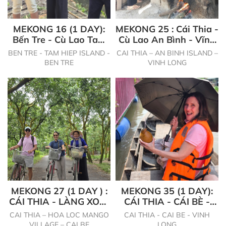
MEKONG 16 (1 DAY):
MEKONG 25 : Cái Thia -
Bến Tre - Cù Lao Tam
Cù Lao An Bình - Vĩnh
Hiệp - Bến Tre
Long
BEN TRE - TAM HIEP ISLAND -
CAI THIA – AN BINH ISLAND –
BEN TRE
VINH LONG
MEKONG 27 (1 DAY ) :
MEKONG 35 (1 DAY):
CÁI THIA - LÀNG XOÀI
CÁI THIA - CÁI BÈ -
CÁT HOÀ LỘC - CÁI BÈ
VĨNH LONG
CAI THIA – HOA LOC MANGO
CAI THIA - CAI BE - VINH
VILLAGE – CAI BE
LONG