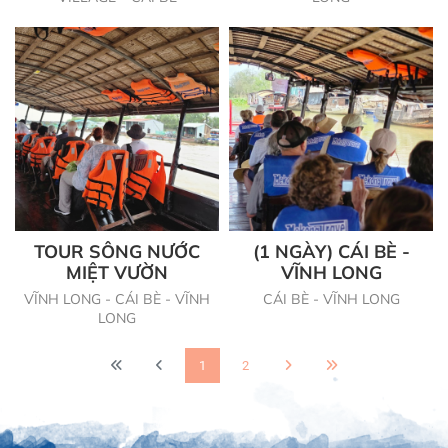
TOUR SÔNG NƯỚC
(1 NGÀY) CÁI BÈ -
MIỆT VƯỜN
VĨNH LONG
VĨNH LONG - CÁI BÈ - VĨNH
CÁI BÈ - VĨNH LONG
LONG
1
2