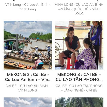
- Vĩnh Long
BÌNH –VƯƠNG QUỐC
Vĩnh Long - Cù Lao An Bình -
VĨNH LONG- CÙ LAO AN BÌNH
ĐỎ - VĨNH LONG
Vĩnh Long
–VƯƠNG QUỐC ĐỎ - VĨNH
LONG
MEKONG 2 : Cái Bè -
MEKONG 3 : CÁI BÈ –
Cù Lao An Bình - Vĩnh
CÙ LAO TÂN PHONG –
Long
LÀNG NGHỀ - CÁI BÈ
CÁI BÈ – CÙ LAO AN BÌNH –
CÁI BÈ –CÙ LAO TÂN PHONG
VĨNH LONG
– LÀNG NGHỀ - CÁI BÈ