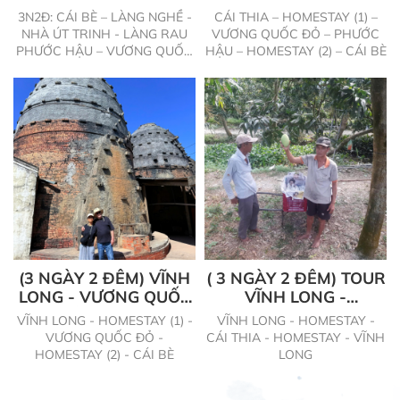
NHÀ ÚT TRINH - LÀNG
3N2Đ: CÁI BÈ – LÀNG NGHỀ -
CÁI THIA – HOMESTAY (1) –
RAU PHƯỚC HẬU –
NHÀ ÚT TRINH - LÀNG RAU
VƯƠNG QUỐC ĐỎ – PHƯỚC
VƯƠNG QUỐC ĐỎ -
PHƯỚC HẬU – VƯƠNG QUỐC
HẬU – HOMESTAY (2) – CÁI BÈ
VĨNH LONG
ĐỎ - VĨNH LONG
(3 NGÀY 2 ĐÊM) VĨNH
( 3 NGÀY 2 ĐÊM) TOUR
LONG - VƯƠNG QUỐC
VĨNH LONG -
ĐỎ - CÁI BÈ
HOMESTAY - CÁI THIA
VĨNH LONG - HOMESTAY (1) -
VĨNH LONG - HOMESTAY -
VƯƠNG QUỐC ĐỎ -
CÁI THIA - HOMESTAY - VĨNH
HOMESTAY (2) - CÁI BÈ
LONG