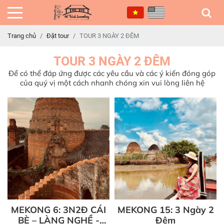
Trang chủ
Đặt tour
TOUR 3 NGÀY 2 ĐÊM
TOUR 3 NGÀY 2 ĐÊM
Để có thể đáp ứng được các yêu cầu và các ý kiến đóng góp
của quý vị một cách nhanh chóng xin vui lòng liên hệ
MEKONG 6: 3N2Đ CÁI
MEKONG 15: 3 Ngày 2
BÈ – LÀNG NGHỀ -
Đêm