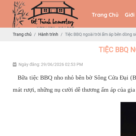
Trang Chủ
Giới
Trang Chủ
Giới
Trang chủ
Hành trình
Tiệc BBQ ngoài trời ấm áp bên dòng s
TIỆC BBQ N
Ngày đăng: 29/06/2026 02:53 PM
Bữa tiệc BBQ nho nhỏ bên bờ Sông Cửa Đại (Bến 
mát rượi, những nụ cười dễ thương ấm áp của gia đ