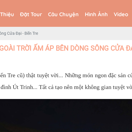
 Thiệu
Đặt Tour
Câu Chuyện
Hình Ảnh
Video
 Thiệu
Đặt Tour
Câu Chuyện
Hình Ảnh
Video
ông Cửa Đại - Bến Tre
GOÀI TRỜI ẤM ÁP BÊN DÒNG SÔNG CỬA ĐẠ
Tre cũ) thật tuyệt vời... Những món ngon đặc sản của
ình Út Trinh... Tất cả tạo nên một không gian tuyệt vờ