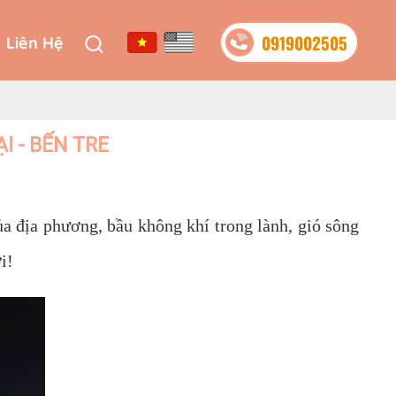
0919002505
Liên Hệ
0919002505
Liên Hệ
I - BẾN TRE
 địa phương, bầu không khí trong lành, gió sông
i!