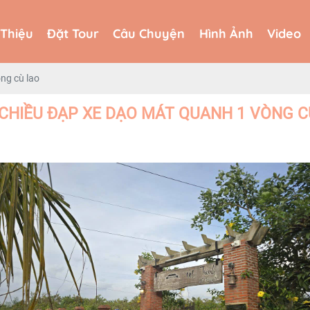
 Thiệu
Đặt Tour
Câu Chuyện
Hình Ảnh
Video
 Thiệu
Đặt Tour
Câu Chuyện
Hình Ảnh
Video
ng cù lao
 CHIỀU ĐẠP XE DẠO MÁT QUANH 1 VÒNG C