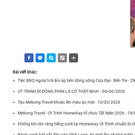
Bài viết khác:
Tiệc BBQ ngoài trời ấm áp bên dòng sông Cửa Đại - Bến Tre - 
ÚT TRINH ĐI ĐÓNG PHIN LÀ CÓ THẬT NHA! - 04/06/2026
Tàu Mekong Travel khoác lên màu áo mới - 10/03/2026
Mekong Travel - Út Trinh Homestay tổ chức Tất Niên 2026 - 18
Không khí rộn ràng tiếng cười tại Homestay Út Trinh chuẩn bị 
Bánh canh bột xắt đặc sản Vĩnh Long, ăn một lần sẽ nhớ mãi!!