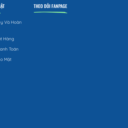
MẬT
THEO DÕI FANPAGE
ủy Và Hoàn
ặt Hàng
hanh Toán
ảo Mật