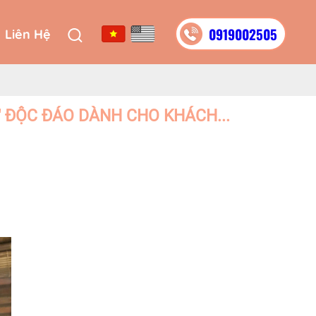
0919002505
Liên Hệ
0919002505
Liên Hệ
 ĐỘC ĐÁO DÀNH CHO KHÁCH...