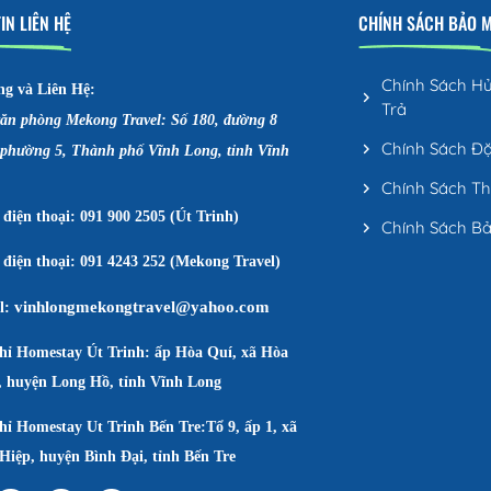
IN LIÊN HỆ
CHÍNH SÁCH BẢO 
Chính Sách H
ng và Liên Hệ:
Trả
văn phòng Mekong Travel: Số 180, đường 8
Chính Sách Đ
 phường 5, Thành phố Vĩnh Long, tỉnh Vĩnh
Chính Sách T
điện thoại: 091 900 2505 (Út Trinh)
Chính Sách B
điện thoại: 091 4243 252 (Mekong Travel)
vinhlongmekongtravel@yahoo.com
l:
chỉ Homestay Út Trinh: ấp Hòa Quí, xã Hòa
, huyện Long Hồ, tỉnh Vĩnh Long
hỉ Homestay Ut Trinh Bến Tre:Tổ 9, ấp 1, xã
Hiệp, huyện Bình Đại, tỉnh Bến Tre