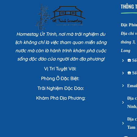
THÔNG T
Đặt Phò
Homestay Út Trinh, nơi mà trải nghiệm du
Địa chỉ 
lịch không chỉ là việc tham quan miền sông
tháng 3,
nước mà còn là hành trình khám phá cuộc
Long
sống độc đáo của người dân địa phương!
☎️
Số 
Vị Trí Tuyệt Vời:
☎️
Số 
Phòng Ở Đặc Biệt:
Emai
Trải Nghiệm Độc Đáo:
Khám Phá Địa Phương:
Địa 
Ninh
Địa c
Tam 