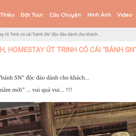
 Thiệu
Đặt Tour
Câu Chuyện
Hình Ảnh
Video
 Thiệu
Đặt Tour
Câu Chuyện
Hình Ảnh
Video
 Út Trinh có cái "bánh SN" độc đáo dành cho khách...
, HOMESTAY ÚT TRINH CÓ CÁI "BÁNH SN"
bánh SN" độc đáo dành cho khách...
 mới" ... vui quá vui... !!!