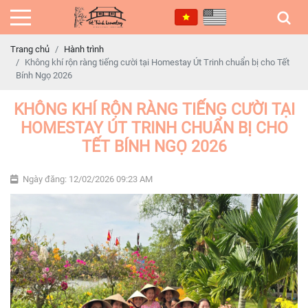
Trang chủ
Hành trình
Không khí rộn ràng tiếng cười tại Homestay Út Trinh chuẩn bị cho Tết
Bính Ngọ 2026
KHÔNG KHÍ RỘN RÀNG TIẾNG CƯỜI TẠI
HOMESTAY ÚT TRINH CHUẨN BỊ CHO
TẾT BÍNH NGỌ 2026
Ngày đăng: 12/02/2026 09:23 AM