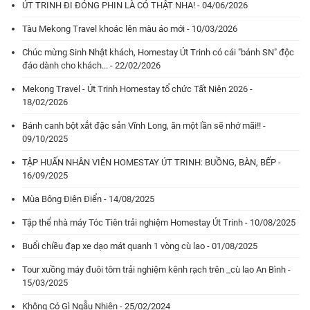
ÚT TRINH ĐI ĐÓNG PHIN LÀ CÓ THẬT NHA! - 04/06/2026
Tàu Mekong Travel khoác lên màu áo mới - 10/03/2026
Chúc mừng Sinh Nhật khách, Homestay Út Trinh có cái "bánh SN" độc
đáo dành cho khách... - 22/02/2026
Mekong Travel - Út Trinh Homestay tổ chức Tất Niên 2026 -
18/02/2026
Bánh canh bột xắt đặc sản Vĩnh Long, ăn một lần sẽ nhớ mãi!! -
09/10/2025
TẬP HUẤN NHÂN VIÊN HOMESTAY ÚT TRINH: BUỒNG, BÀN, BẾP -
16/09/2025
Mùa Bông Điên Điển - 14/08/2025
Tập thể nhà máy Tóc Tiên trải nghiệm Homestay Út Trinh - 10/08/2025
Buổi chiều đạp xe dạo mát quanh 1 vòng cù lao - 01/08/2025
Tour xuồng máy đuôi tôm trải nghiệm kênh rạch trên _cù lao An Bình -
15/03/2025
Không Có Gì Ngẫu Nhiên - 25/02/2024