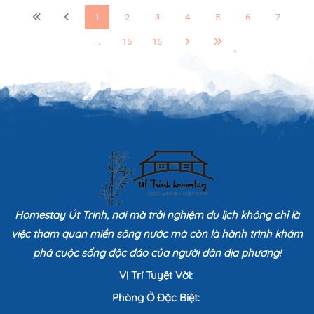
1
2
3
4
5
6
7
...
15
16
Homestay Út Trinh, nơi mà trải nghiệm du lịch không chỉ là
việc tham quan miền sông nước mà còn là hành trình khám
phá cuộc sống độc đáo của người dân địa phương!
Vị Trí Tuyệt Vời:
Phòng Ở Đặc Biệt: