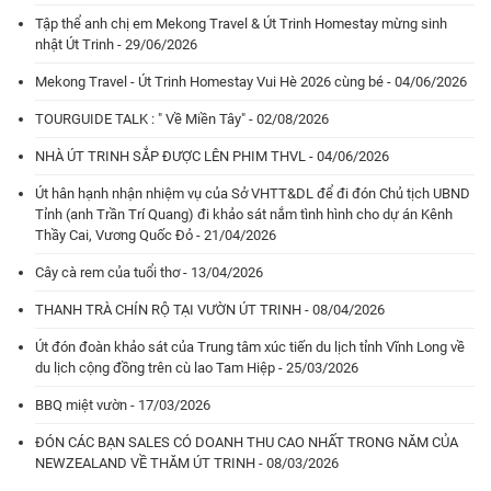
Tập thể anh chị em Mekong Travel & Út Trinh Homestay mừng sinh
nhật Út Trinh - 29/06/2026
Mekong Travel - Út Trinh Homestay Vui Hè 2026 cùng bé - 04/06/2026
TOURGUIDE TALK : " Về Miền Tây" - 02/08/2026
NHÀ ÚT TRINH SẮP ĐƯỢC LÊN PHIM THVL - 04/06/2026
Út hân hạnh nhận nhiệm vụ của Sở VHTT&DL để đi đón Chủ tịch UBND
Tỉnh (anh Trần Trí Quang) đi khảo sát nắm tình hình cho dự án Kênh
Thầy Cai, Vương Quốc Đỏ - 21/04/2026
Cây cà rem của tuổi thơ - 13/04/2026
THANH TRÀ CHÍN RỘ TẠI VƯỜN ÚT TRINH - 08/04/2026
Út đón đoàn khảo sát của Trung tâm xúc tiến du lịch tỉnh Vĩnh Long về
du lịch cộng đồng trên cù lao Tam Hiệp - 25/03/2026
BBQ miệt vườn - 17/03/2026
ĐÓN CÁC BẠN SALES CÓ DOANH THU CAO NHẤT TRONG NĂM CỦA
NEWZEALAND VỀ THĂM ÚT TRINH - 08/03/2026