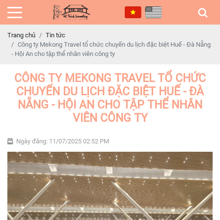
Trang chủ
Tin tức
Công ty Mekong Travel tổ chức chuyến du lịch đặc biệt Huế - Đà Nẵng
- Hội An cho tập thể nhân viên công ty
CÔNG TY MEKONG TRAVEL TỔ CHỨC
CHUYẾN DU LỊCH ĐẶC BIỆT HUẾ - ĐÀ
NẴNG - HỘI AN CHO TẬP THỂ NHÂN
VIÊN CÔNG TY
Ngày đăng: 11/07/2025 02:52 PM