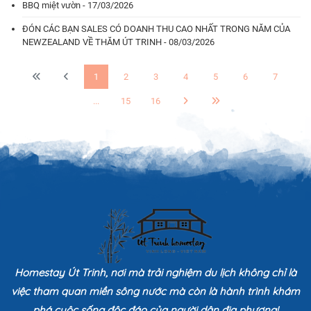
BBQ miệt vườn - 17/03/2026
ĐÓN CÁC BẠN SALES CÓ DOANH THU CAO NHẤT TRONG NĂM CỦA
NEWZEALAND VỀ THĂM ÚT TRINH - 08/03/2026
1
2
3
4
5
6
7
...
15
16
Homestay Út Trinh, nơi mà trải nghiệm du lịch không chỉ là
việc tham quan miền sông nước mà còn là hành trình khám
phá cuộc sống độc đáo của người dân địa phương!