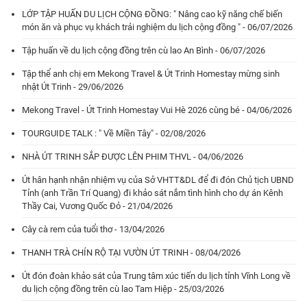
LỚP TẬP HUẤN DU LỊCH CỘNG ĐỒNG: " Nâng cao kỹ năng chế biến
món ăn và phục vụ khách trải nghiệm du lịch cộng đồng " - 06/07/2026
Tập huấn về du lịch cộng đồng trên cù lao An Bình - 06/07/2026
Tập thể anh chị em Mekong Travel & Út Trinh Homestay mừng sinh
nhật Út Trinh - 29/06/2026
Mekong Travel - Út Trinh Homestay Vui Hè 2026 cùng bé - 04/06/2026
TOURGUIDE TALK : " Về Miền Tây" - 02/08/2026
NHÀ ÚT TRINH SẮP ĐƯỢC LÊN PHIM THVL - 04/06/2026
Út hân hạnh nhận nhiệm vụ của Sở VHTT&DL để đi đón Chủ tịch UBND
Tỉnh (anh Trần Trí Quang) đi khảo sát nắm tình hình cho dự án Kênh
Thầy Cai, Vương Quốc Đỏ - 21/04/2026
Cây cà rem của tuổi thơ - 13/04/2026
THANH TRÀ CHÍN RỘ TẠI VƯỜN ÚT TRINH - 08/04/2026
Út đón đoàn khảo sát của Trung tâm xúc tiến du lịch tỉnh Vĩnh Long về
du lịch cộng đồng trên cù lao Tam Hiệp - 25/03/2026