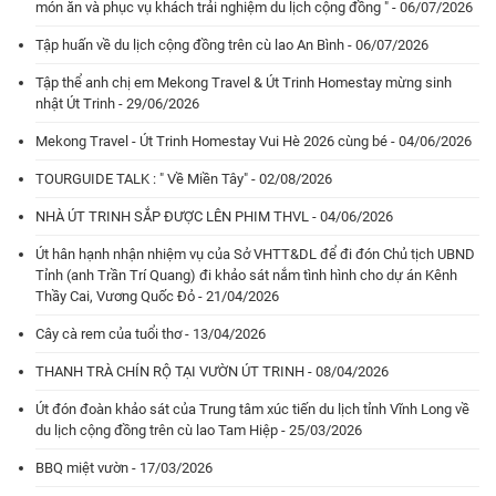
món ăn và phục vụ khách trải nghiệm du lịch cộng đồng " - 06/07/2026
Tập huấn về du lịch cộng đồng trên cù lao An Bình - 06/07/2026
Tập thể anh chị em Mekong Travel & Út Trinh Homestay mừng sinh
nhật Út Trinh - 29/06/2026
Mekong Travel - Út Trinh Homestay Vui Hè 2026 cùng bé - 04/06/2026
TOURGUIDE TALK : " Về Miền Tây" - 02/08/2026
NHÀ ÚT TRINH SẮP ĐƯỢC LÊN PHIM THVL - 04/06/2026
Út hân hạnh nhận nhiệm vụ của Sở VHTT&DL để đi đón Chủ tịch UBND
Tỉnh (anh Trần Trí Quang) đi khảo sát nắm tình hình cho dự án Kênh
Thầy Cai, Vương Quốc Đỏ - 21/04/2026
Cây cà rem của tuổi thơ - 13/04/2026
THANH TRÀ CHÍN RỘ TẠI VƯỜN ÚT TRINH - 08/04/2026
Út đón đoàn khảo sát của Trung tâm xúc tiến du lịch tỉnh Vĩnh Long về
du lịch cộng đồng trên cù lao Tam Hiệp - 25/03/2026
BBQ miệt vườn - 17/03/2026