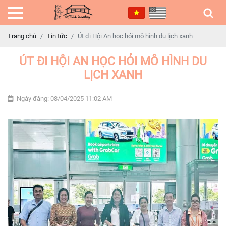
Trang chủ
Tin tức
Út đi Hội An học hỏi mô hình du lịch xanh
ÚT ĐI HỘI AN HỌC HỎI MÔ HÌNH DU
LỊCH XANH
Ngày đăng: 08/04/2025 11:02 AM