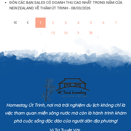
ĐÓN CÁC BẠN SALES CÓ DOANH THU CAO NHẤT TRONG NĂM CỦA
NEWZEALAND VỀ THĂM ÚT TRINH - 08/03/2026
1
2
3
4
5
6
7
...
15
16
Homestay Út Trinh, nơi mà trải nghiệm du lịch không chỉ là
việc tham quan miền sông nước mà còn là hành trình khám
phá cuộc sống độc đáo của người dân địa phương!
Vị Trí Tuyệt Vời: