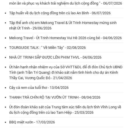
món ăn và phục vụ khách trải nghiệm du lịch cộng đồng " - 06/07/2026
Tập huấn về du lịch cộng đồng trên cù lao An Bình - 06/07/2026
Tập thể anh chị em Mekong Travel & Út Trinh Homestay mừng sinh
nhật Út Trinh - 29/06/2026
Mekong Travel - Út Trinh Homestay Vui Hè 2026 cùng bé - 04/06/2026
TOURGUIDE TALK : " Về Miền Tây" - 02/08/2026
NHÀ ÚT TRINH SẮP ĐƯỢC LÊN PHIM THVL - 04/06/2026
Út hân hạnh nhận nhiệm vụ của Sở VHTT&DL để đi đón Chủ tịch UBND
Tỉnh (anh Trần Trí Quang) đi khảo sát nắm tình hình cho dự án Kênh
Thầy Cai, Vương Quốc Đỏ - 21/04/2026
Cây cà rem của tuổi thơ - 13/04/2026
THANH TRÀ CHÍN RỘ TẠI VƯỜN ÚT TRINH - 08/04/2026
Út đón đoàn khảo sát của Trung tâm xúc tiến du lịch tỉnh Vĩnh Long về
du lịch cộng đồng trên cù lao Tam Hiệp - 25/03/2026
BBQ miệt vườn - 17/03/2026