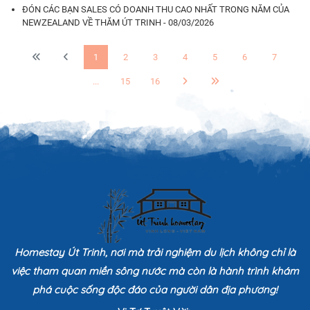
ĐÓN CÁC BẠN SALES CÓ DOANH THU CAO NHẤT TRONG NĂM CỦA
NEWZEALAND VỀ THĂM ÚT TRINH - 08/03/2026
1
2
3
4
5
6
7
...
15
16
Homestay Út Trinh, nơi mà trải nghiệm du lịch không chỉ là
việc tham quan miền sông nước mà còn là hành trình khám
phá cuộc sống độc đáo của người dân địa phương!