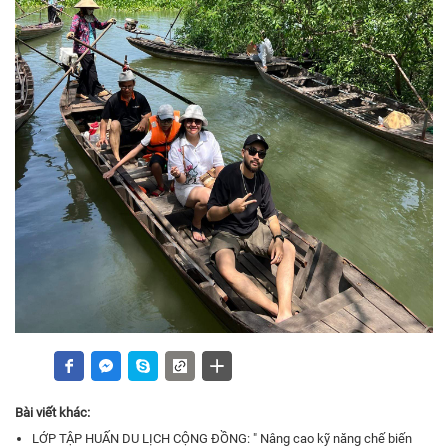
Bài viết khác:
LỚP TẬP HUẤN DU LỊCH CỘNG ĐỒNG: " Nâng cao kỹ năng chế biến