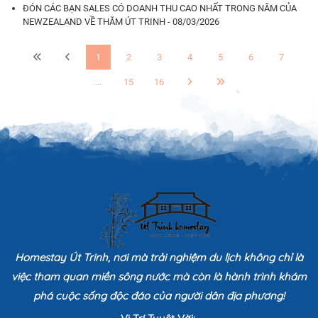
ĐÓN CÁC BẠN SALES CÓ DOANH THU CAO NHẤT TRONG NĂM CỦA
NEWZEALAND VỀ THĂM ÚT TRINH - 08/03/2026
1
2
3
4
5
6
7
...
15
16
Homestay Út Trinh, nơi mà trải nghiệm du lịch không chỉ là
việc tham quan miền sông nước mà còn là hành trình khám
phá cuộc sống độc đáo của người dân địa phương!