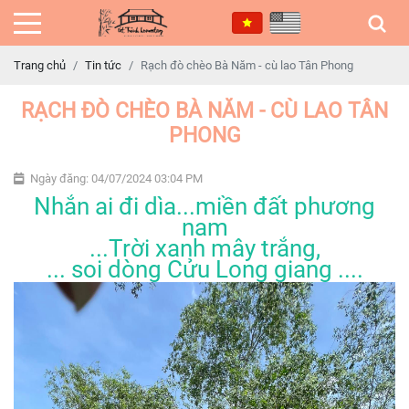
Trang chủ
Tin tức
Rạch đò chèo Bà Năm - cù lao Tân Phong
RẠCH ĐÒ CHÈO BÀ NĂM - CÙ LAO TÂN
PHONG
Ngày đăng: 04/07/2024 03:04 PM
Nhắn ai đi dìa...miền đất phương
nam
...Trời xanh mây trắng,
... soi dòng Cửu Long giang ....