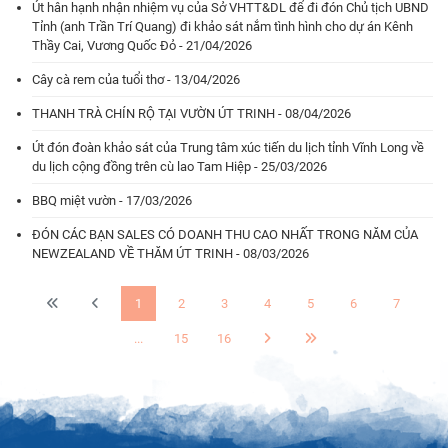
Út hân hạnh nhận nhiệm vụ của Sở VHTT&DL để đi đón Chủ tịch UBND
Tỉnh (anh Trần Trí Quang) đi khảo sát nắm tình hình cho dự án Kênh
Thầy Cai, Vương Quốc Đỏ - 21/04/2026
Cây cà rem của tuổi thơ - 13/04/2026
THANH TRÀ CHÍN RỘ TẠI VƯỜN ÚT TRINH - 08/04/2026
Út đón đoàn khảo sát của Trung tâm xúc tiến du lịch tỉnh Vĩnh Long về
du lịch cộng đồng trên cù lao Tam Hiệp - 25/03/2026
BBQ miệt vườn - 17/03/2026
ĐÓN CÁC BẠN SALES CÓ DOANH THU CAO NHẤT TRONG NĂM CỦA
NEWZEALAND VỀ THĂM ÚT TRINH - 08/03/2026
1
2
3
4
5
6
7
...
15
16