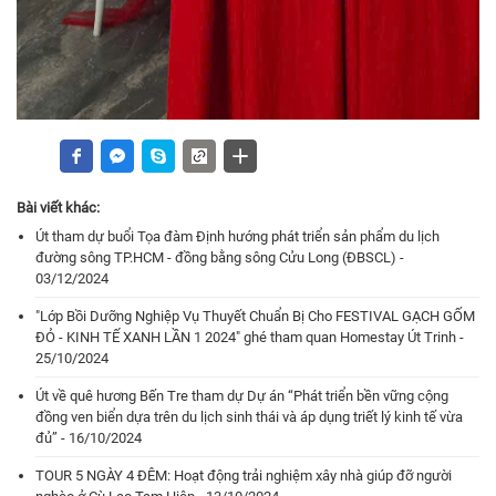
Bài viết khác:
Út tham dự buổi Tọa đàm Định hướng phát triển sản phẩm du lịch
đường sông TP.HCM - đồng bằng sông Cửu Long (ĐBSCL) -
03/12/2024
"Lớp Bồi Dưỡng Nghiệp Vụ Thuyết Chuẩn Bị Cho FESTIVAL GẠCH GỐM
ĐỎ - KINH TẾ XANH LẦN 1 2024" ghé tham quan Homestay Út Trinh -
25/10/2024
Út về quê hương Bến Tre tham dự Dự án “Phát triển bền vững cộng
đồng ven biển dựa trên du lịch sinh thái và áp dụng triết lý kinh tế vừa
đủ” - 16/10/2024
TOUR 5 NGÀY 4 ĐÊM: Hoạt động trải nghiệm xây nhà giúp đỡ người