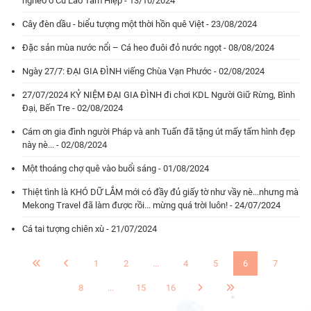
nghèo ở Cù Lao Tam Hiệp - 13/10/2024
Cây đèn dầu - biểu tượng một thời hồn quê Việt - 23/08/2024
Đặc sản mùa nước nổi – Cá heo đuôi đỏ nước ngọt - 08/08/2024
Ngày 27/7: ĐẠI GIA ĐÌNH viếng Chùa Vạn Phước - 02/08/2024
27/07/2024 KỶ NIỆM ĐẠI GIA ĐÌNH đi chơi KDL Người Giữ Rừng, Bình
Đại, Bến Tre - 02/08/2024
Cám ơn gia đình người Pháp và anh Tuấn đã tặng út mấy tấm hình đẹp
này nè... - 02/08/2024
Một thoáng chợ quê vào buổi sáng - 01/08/2024
Thiệt tình là KHÓ DỮ LẮM mới có đầy đủ giấy tờ như vầy nè...nhưng mà
Mekong Travel đã làm được rồi... mừng quá trời luôn! - 24/07/2024
Cá tai tượng chiên xù - 21/07/2024
1
2
...
4
5
6
7
8
...
15
16