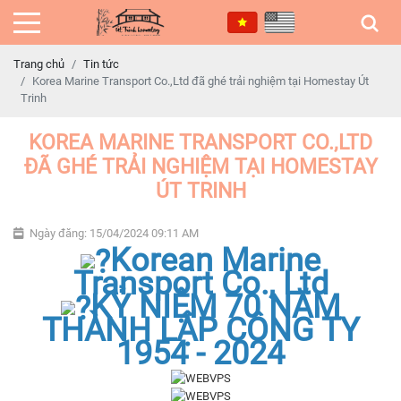
Trang chủ
Tin tức
Korea Marine Transport Co.,Ltd đã ghé trải nghiệm tại Homestay Út
Trinh
KOREA MARINE TRANSPORT CO.,LTD
ĐÃ GHÉ TRẢI NGHIỆM TẠI HOMESTAY
ÚT TRINH
Ngày đăng: 15/04/2024 09:11 AM
Korean Marine
Transport Co., Ltd
KỶ NIỆM 70 NĂM
THÀNH LẬP CÔNG TY
1954 - 2024