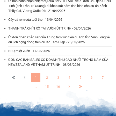
Út hân hạnh nhận nhiệm vụ của Sở VHTT&DL để đi đón Chủ tịch UBND
Tỉnh (anh Trần Trí Quang) đi khảo sát nắm tình hình cho dự án Kênh
Thầy Cai, Vương Quốc Đỏ - 21/04/2026
Cây cà rem của tuổi thơ - 13/04/2026
THANH TRÀ CHÍN RỘ TẠI VƯỜN ÚT TRINH - 08/04/2026
Út đón đoàn khảo sát của Trung tâm xúc tiến du lịch tỉnh Vĩnh Long về
du lịch cộng đồng trên cù lao Tam Hiệp - 25/03/2026
BBQ miệt vườn - 17/03/2026
ĐÓN CÁC BẠN SALES CÓ DOANH THU CAO NHẤT TRONG NĂM CỦA
NEWZEALAND VỀ THĂM ÚT TRINH - 08/03/2026
1
2
3
4
5
6
7
...
15
16