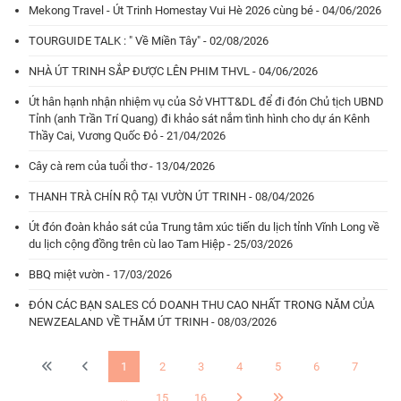
Mekong Travel - Út Trinh Homestay Vui Hè 2026 cùng bé - 04/06/2026
TOURGUIDE TALK : " Về Miền Tây" - 02/08/2026
NHÀ ÚT TRINH SẮP ĐƯỢC LÊN PHIM THVL - 04/06/2026
Út hân hạnh nhận nhiệm vụ của Sở VHTT&DL để đi đón Chủ tịch UBND
Tỉnh (anh Trần Trí Quang) đi khảo sát nắm tình hình cho dự án Kênh
Thầy Cai, Vương Quốc Đỏ - 21/04/2026
Cây cà rem của tuổi thơ - 13/04/2026
THANH TRÀ CHÍN RỘ TẠI VƯỜN ÚT TRINH - 08/04/2026
Út đón đoàn khảo sát của Trung tâm xúc tiến du lịch tỉnh Vĩnh Long về
du lịch cộng đồng trên cù lao Tam Hiệp - 25/03/2026
BBQ miệt vườn - 17/03/2026
ĐÓN CÁC BẠN SALES CÓ DOANH THU CAO NHẤT TRONG NĂM CỦA
NEWZEALAND VỀ THĂM ÚT TRINH - 08/03/2026
1
2
3
4
5
6
7
...
15
16