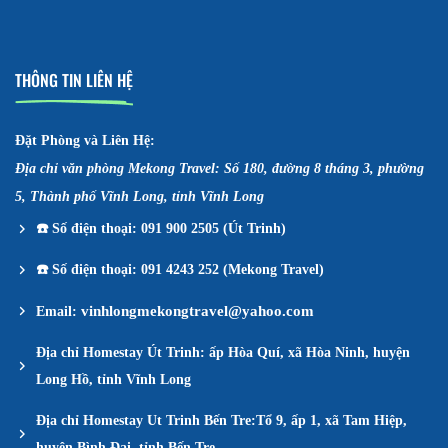
THÔNG TIN LIÊN HỆ
Đặt Phòng và Liên Hệ:
Địa chỉ văn phòng Mekong Travel: Số 180, đường 8 tháng 3, phường
5, Thành phố Vĩnh Long, tỉnh Vĩnh Long
☎️
Số điện thoại: 091 900 2505 (Út Trinh)
☎️
Số điện thoại: 091 4243 252 (Mekong Travel)
vinhlongmekongtravel@yahoo.com
Email:
Địa chỉ Homestay Út Trinh: ấp Hòa Quí, xã Hòa Ninh, huyện
Long Hồ, tỉnh Vĩnh Long
Địa chỉ Homestay Ut Trinh Bến Tre:Tổ 9, ấp 1, xã Tam Hiệp,
huyện Bình Đại, tỉnh Bến Tre