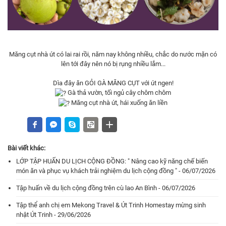
Măng cụt nhà út có lai rai rồi, năm nay không nhiều, chắc do nước mặn có
lên tới đây nên nó bị rụng nhiều lắm...
Dìa đây ăn GỎI GÀ MĂNG CỤT với út ngen!
Gà thả vườn, tối ngủ cây chôm chôm
Măng cụt nhà út, hái xuống ăn liền
Bài viết khác:
LỚP TẬP HUẤN DU LỊCH CỘNG ĐỒNG: " Nâng cao kỹ năng chế biến
món ăn và phục vụ khách trải nghiệm du lịch cộng đồng " - 06/07/2026
Tập huấn về du lịch cộng đồng trên cù lao An Bình - 06/07/2026
Tập thể anh chị em Mekong Travel & Út Trinh Homestay mừng sinh
nhật Út Trinh - 29/06/2026