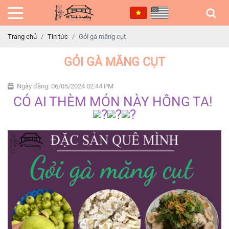
Trang chủ
Tin tức
Gỏi gà măng cụt
GỎI GÀ MĂNG CỤT
Ngày đăng: 06/05/2024 02:44 PM
CÓ AI THÈM MÓN NÀY HÔNG TA!