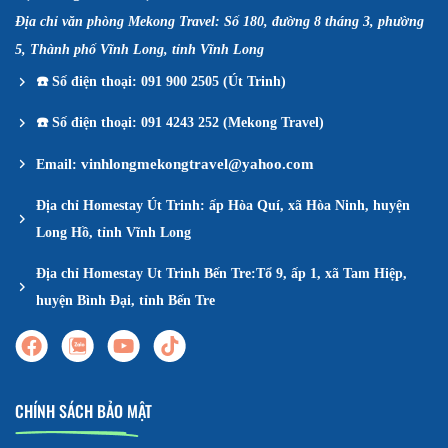
Địa chỉ văn phòng Mekong Travel: Số 180, đường 8 tháng 3, phường
5, Thành phố Vĩnh Long, tỉnh Vĩnh Long
☎️
Số điện thoại: 091 900 2505 (Út Trinh)
☎️
Số điện thoại: 091 4243 252 (Mekong Travel)
vinhlongmekongtravel@yahoo.com
Email:
Địa chỉ Homestay Út Trinh: ấp Hòa Quí, xã Hòa Ninh, huyện
Long Hồ, tỉnh Vĩnh Long
Địa chỉ Homestay Ut Trinh Bến Tre:Tổ 9, ấp 1, xã Tam Hiệp,
huyện Bình Đại, tỉnh Bến Tre
CHÍNH SÁCH BẢO MẬT