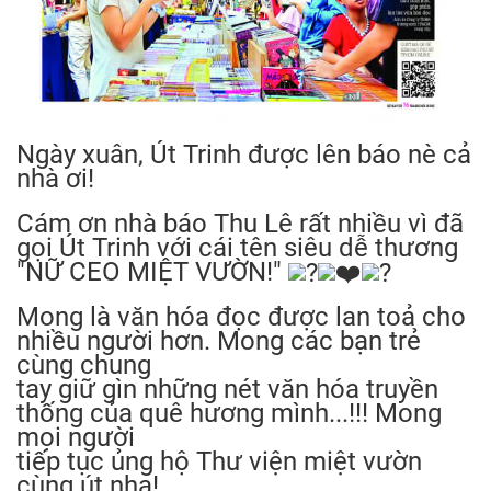
Ngày xuân, Út Trinh được lên báo nè cả
nhà ơi!
Cám ơn nhà báo Thu Lê rất nhiều vì đã
gọi Út Trinh với cái tên siêu dễ thương
"NỮ CEO MIỆT VƯỜN!"
Mong là văn hóa đọc được lan toả cho
nhiều người hơn. Mong các bạn trẻ
cùng chung
tay giữ gìn những nét văn hóa truyền
thống của quê hương mình...!!! Mong
mọi người
tiếp tục ủng hộ Thư viện miệt vườn
cùng út nha!