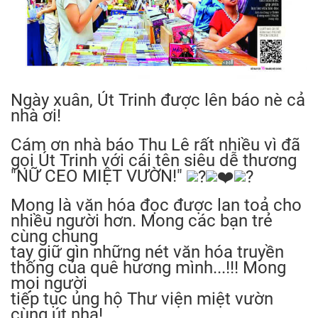
Ngày xuân, Út Trinh được lên báo nè cả
nhà ơi!
Cám ơn nhà báo Thu Lê rất nhiều vì đã
gọi Út Trinh với cái tên siêu dễ thương
"NỮ CEO MIỆT VƯỜN!"
Mong là văn hóa đọc được lan toả cho
nhiều người hơn. Mong các bạn trẻ
cùng chung
tay giữ gìn những nét văn hóa truyền
thống của quê hương mình...!!! Mong
mọi người
tiếp tục ủng hộ Thư viện miệt vườn
cùng út nha!