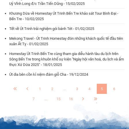
Uỷ Vĩnh Long đ/c Trần Tiến Dũng - 15/02/2025
Khương Dừa về Homestay Út Trinh Bến Tre khảo sát Tour Bình Đại -
Bến Tre - 10/02/2025
Tết về Út Trinh trải nghiệm gói bánh Tét - 01/02/2025
Mekong Travel - Út Trinh Homestay đón những khách quốc tế đầu tiên
xuân Ất Tỵ - 01/02/2025
Homestay Út Trinh Bến Tre cùng tham gia diễu hành tàu du lịch trên
Sông Bến Tre trong khuôn khổ sự kiện "Ngày hội văn hoá, du lịch và ẩm
thực Xứ Dừa 2025" - 18/01/2025
Út dìa bên cồn kỉ niệm đám giỗ Cha - 19/12/2024
1
2
...
3
4
5
6
7
...
15
16