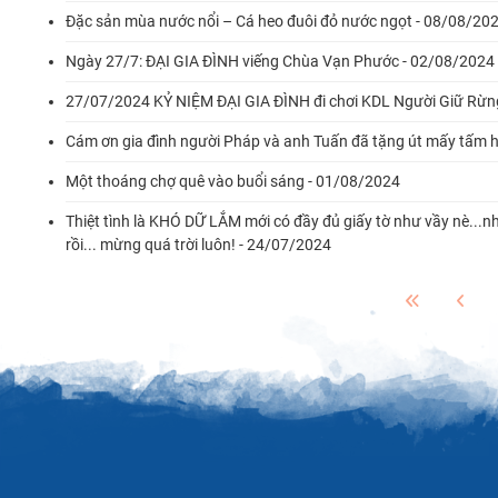
Đặc sản mùa nước nổi – Cá heo đuôi đỏ nước ngọt - 08/08/20
Ngày 27/7: ĐẠI GIA ĐÌNH viếng Chùa Vạn Phước - 02/08/2024
27/07/2024 KỶ NIỆM ĐẠI GIA ĐÌNH đi chơi KDL Người Giữ Rừng,
Cám ơn gia đình người Pháp và anh Tuấn đã tặng út mấy tấm hì
Một thoáng chợ quê vào buổi sáng - 01/08/2024
Thiệt tình là KHÓ DỮ LẮM mới có đầy đủ giấy tờ như vầy nè..
rồi... mừng quá trời luôn! - 24/07/2024