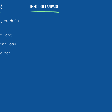
MẬT
THEO DÕI FANPAGE
ủy Và Hoàn
ặt Hàng
hanh Toán
ảo Mật