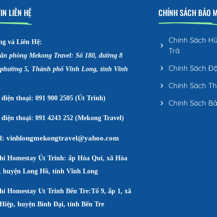
IN LIÊN HỆ
CHÍNH SÁCH BẢO 
Chính Sách H
ng và Liên Hệ:
Trả
văn phòng Mekong Travel: Số 180, đường 8
Chính Sách Đ
 phường 5, Thành phố Vĩnh Long, tỉnh Vĩnh
Chính Sách T
điện thoại: 091 900 2505 (Út Trinh)
Chính Sách B
điện thoại: 091 4243 252 (Mekong Travel)
vinhlongmekongtravel@yahoo.com
l:
chỉ Homestay Út Trinh: ấp Hòa Quí, xã Hòa
, huyện Long Hồ, tỉnh Vĩnh Long
hỉ Homestay Ut Trinh Bến Tre:Tổ 9, ấp 1, xã
Hiệp, huyện Bình Đại, tỉnh Bến Tre