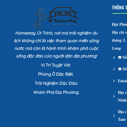
THÔNG T
Đặt Phò
Homestay Út Trinh, nơi mà trải nghiệm du
Địa chỉ 
lịch không chỉ là việc tham quan miền sông
tháng 3,
nước mà còn là hành trình khám phá cuộc
Long
sống độc đáo của người dân địa phương!
☎️
Số 
Vị Trí Tuyệt Vời:
☎️
Số 
Phòng Ở Đặc Biệt:
Emai
Trải Nghiệm Độc Đáo:
Khám Phá Địa Phương:
Địa 
Ninh
Địa c
Tam 