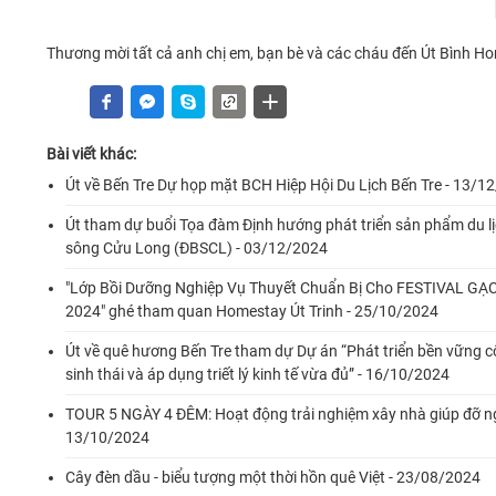
Thương mời tất cả anh chị em, bạn bè và các cháu đến Út Bình Hom
Bài viết khác:
Út về Bến Tre Dự họp mặt BCH Hiệp Hội Du Lịch Bến Tre - 13/1
Út tham dự buổi Tọa đàm Định hướng phát triển sản phẩm du 
sông Cửu Long (ĐBSCL) - 03/12/2024
"Lớp Bồi Dưỡng Nghiệp Vụ Thuyết Chuẩn Bị Cho FESTIVAL G
2024" ghé tham quan Homestay Út Trinh - 25/10/2024
Út về quê hương Bến Tre tham dự Dự án “Phát triển bền vững cộ
sinh thái và áp dụng triết lý kinh tế vừa đủ” - 16/10/2024
TOUR 5 NGÀY 4 ĐÊM: Hoạt động trải nghiệm xây nhà giúp đỡ n
13/10/2024
Cây đèn dầu - biểu tượng một thời hồn quê Việt - 23/08/2024