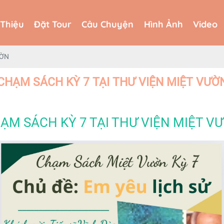
 Thiệu
Đặt Tour
Câu Chuyện
Hình Ảnh
Video
 Thiệu
Đặt Tour
Câu Chuyện
Hình Ảnh
Video
ƯỜN
CHẠM SÁCH KỲ 7 TẠI THƯ VIỆN MIỆT VƯỜ
ẠM SÁCH KỲ 7 TẠI THƯ VIỆN MIỆT V