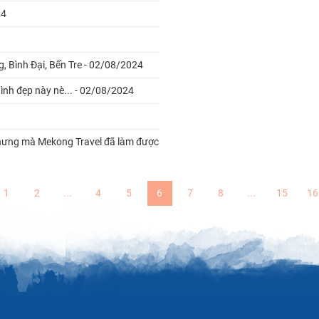
24
 Bình Đại, Bến Tre - 02/08/2024
nh đẹp này nè... - 02/08/2024
.nhưng mà Mekong Travel đã làm được
1
2
...
4
5
6
7
8
...
15
16