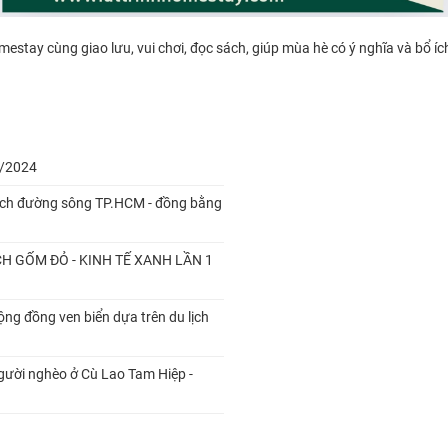
estay cùng giao lưu, vui chơi, đọc sách, giúp mùa hè có ý nghĩa và bổ íc
2/2024
lịch đường sông TP.HCM - đồng bằng
ẠCH GỐM ĐỎ - KINH TẾ XANH LẦN 1
ng đồng ven biển dựa trên du lịch
gười nghèo ở Cù Lao Tam Hiệp -