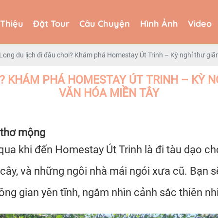
 Thiệu
Đặt Tour
Câu Chuyện
Hình Ảnh
Video
 Thiệu
Đặt Tour
Câu Chuyện
Hình Ảnh
Video
Long du lịch đi đâu chơi? Khám phá Homestay Út Trinh – Kỳ nghỉ thư giãn
I? KHÁM PHÁ HOMESTAY ÚT TRINH – KỲ N
VĂN HÓA MIỀN TÂY
 thơ mộng
ua khi đến Homestay Út Trinh là đi tàu dạo c
ây, và những ngôi nhà mái ngói xưa cũ. Bạn s
ông gian yên tĩnh, ngắm nhìn cảnh sắc thiên nh