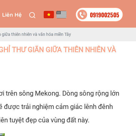
0919002505
Liên Hệ
0919002505
Liên Hệ
 giữa thiên nhiên và văn hóa miền Tây
GHỈ THƯ GIÃN GIỮA THIÊN NHIÊN VÀ
hơi trên sông Mekong. Dòng sông rộng lớn
ẽ được trải nghiệm cảm giác lênh đênh
iên tuyệt đẹp của vùng đất này.