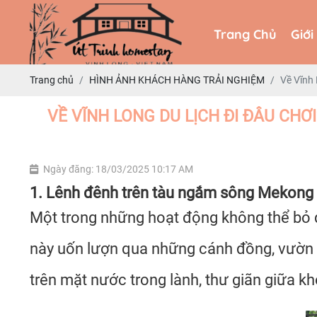
Trang Chủ
Giới
Trang Chủ
Giới
Trang chủ
HÌNH ẢNH KHÁCH HÀNG TRẢI NGHIỆM
Về Vĩnh 
VỀ VĨNH LONG DU LỊCH ĐI ĐÂU CHƠ
Ngày đăng: 18/03/2025 10:17 AM
1. Lênh đênh trên tàu ngắm sông Mekong
Một trong những hoạt động không thể bỏ q
này uốn lượn qua những cánh đồng, vườn c
trên mặt nước trong lành, thư giãn giữa kh