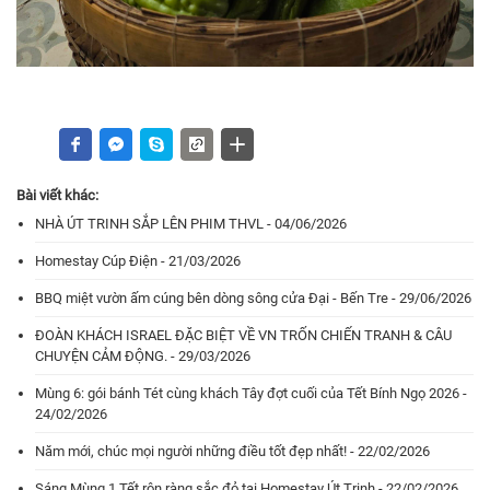
Bài viết khác:
NHÀ ÚT TRINH SẮP LÊN PHIM THVL - 04/06/2026
Homestay Cúp Điện - 21/03/2026
BBQ miệt vườn ấm cúng bên dòng sông cửa Đại - Bến Tre - 29/06/2026
ĐOÀN KHÁCH ISRAEL ĐẶC BIỆT VỀ VN TRỐN CHIẾN TRANH & CÂU
CHUYỆN CẢM ĐỘNG. - 29/03/2026
Mùng 6: gói bánh Tét cùng khách Tây đợt cuối của Tết Bính Ngọ 2026 -
24/02/2026
Năm mới, chúc mọi người những điều tốt đẹp nhất! - 22/02/2026
Sáng Mùng 1 Tết rộn ràng sắc đỏ tại Homestay Út Trinh - 22/02/2026