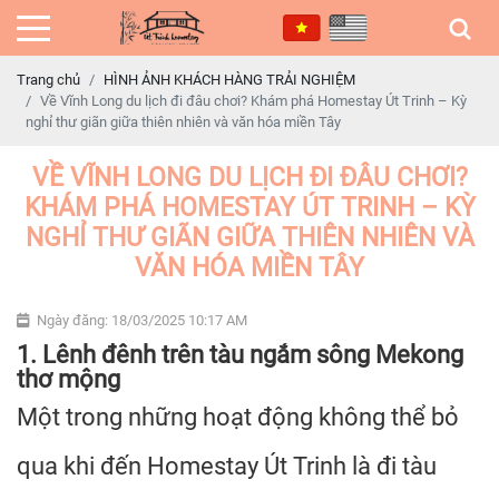
Trang chủ
HÌNH ẢNH KHÁCH HÀNG TRẢI NGHIỆM
Về Vĩnh Long du lịch đi đâu chơi? Khám phá Homestay Út Trinh – Kỳ
nghỉ thư giãn giữa thiên nhiên và văn hóa miền Tây
VỀ VĨNH LONG DU LỊCH ĐI ĐÂU CHƠI?
KHÁM PHÁ HOMESTAY ÚT TRINH – KỲ
NGHỈ THƯ GIÃN GIỮA THIÊN NHIÊN VÀ
VĂN HÓA MIỀN TÂY
Ngày đăng: 18/03/2025 10:17 AM
1. Lênh đênh trên tàu ngắm sông Mekong
thơ mộng
Một trong những hoạt động không thể bỏ
qua khi đến Homestay Út Trinh là đi tàu