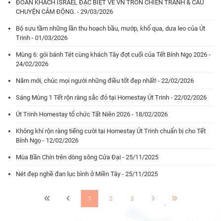
ĐOÀN KHÁCH ISRAEL ĐẶC BIỆT VỀ VN TRỐN CHIẾN TRANH & CÂU
CHUYỆN CẢM ĐỘNG. - 29/03/2026
Bộ sưu tầm những lần thu hoạch bầu, mướp, khổ qua, dưa leo của Út
Trinh - 01/03/2026
Mùng 6: gói bánh Tét cùng khách Tây đợt cuối của Tết Bính Ngọ 2026 -
24/02/2026
Năm mới, chúc mọi người những điều tốt đẹp nhất! - 22/02/2026
Sáng Mùng 1 Tết rộn ràng sắc đỏ tại Homestay Út Trinh - 22/02/2026
Út Trinh Homestay tổ chức Tất Niên 2026 - 18/02/2026
Không khí rộn ràng tiếng cười tại Homestay Út Trinh chuẩn bị cho Tết
Bính Ngọ - 12/02/2026
Mùa Bần Chín trên dòng sông Cửa Đại - 25/11/2025
Nét đẹp nghề đan lục bình ở Miền Tây - 25/11/2025
1
2
3