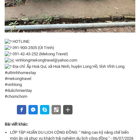
HOTLINE:
091-900-2505 (Út Trinh)
091-42-43-252 (Mekong Travel)
vinhlongmekongtravel@yahoo.com
Địa chỉ: Ấp Hoà Quí, xã Hoà Ninh, huyện Long Hồ, tỉnh Vĩnh Long.
#uttrinhhomestay
#mekongtravel
#vinhlong
#dulichmientay
#chomchom
Bài viết khác:
LỚP TẬP HUẤN DU LỊCH CỘNG ĐỒNG: " Nâng cao kỹ năng chế biến
món ăn và phục vụ khách trải nghiệm du lịch cộng đồng " - 06/07/2026