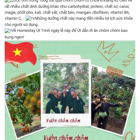
Ứớc tính trong 100g thịt quả chôm chôm có chứa khoảng 82 calo và
rất nhiều chất dinh dưỡng khác như carbohydrat, protein, chất xơ, canxi,
magie, phốt pho, kali, chất sắt, chất béo, mangan, riboflavin, vitamin B6,
vitamin C,…
Những dưỡng chất này mang đến nhiều lợi ích sức khỏe
cho người sử dụng.
Về Homestay Út Trinh ngày lễ này để Út dẫn đi ăn chôm chôm bao
bụng ngen!