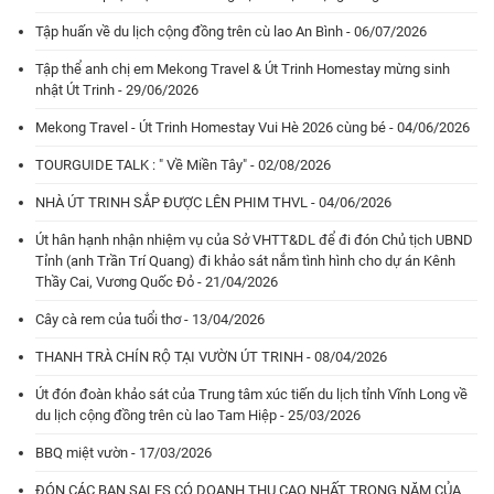
Tập huấn về du lịch cộng đồng trên cù lao An Bình - 06/07/2026
Tập thể anh chị em Mekong Travel & Út Trinh Homestay mừng sinh
nhật Út Trinh - 29/06/2026
Mekong Travel - Út Trinh Homestay Vui Hè 2026 cùng bé - 04/06/2026
TOURGUIDE TALK : " Về Miền Tây" - 02/08/2026
NHÀ ÚT TRINH SẮP ĐƯỢC LÊN PHIM THVL - 04/06/2026
Út hân hạnh nhận nhiệm vụ của Sở VHTT&DL để đi đón Chủ tịch UBND
Tỉnh (anh Trần Trí Quang) đi khảo sát nắm tình hình cho dự án Kênh
Thầy Cai, Vương Quốc Đỏ - 21/04/2026
Cây cà rem của tuổi thơ - 13/04/2026
THANH TRÀ CHÍN RỘ TẠI VƯỜN ÚT TRINH - 08/04/2026
Út đón đoàn khảo sát của Trung tâm xúc tiến du lịch tỉnh Vĩnh Long về
du lịch cộng đồng trên cù lao Tam Hiệp - 25/03/2026
BBQ miệt vườn - 17/03/2026
ĐÓN CÁC BẠN SALES CÓ DOANH THU CAO NHẤT TRONG NĂM CỦA