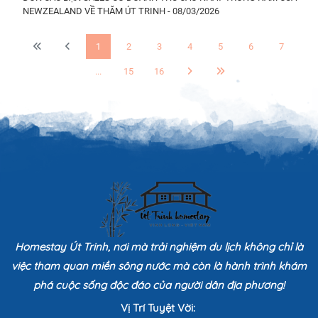
NEWZEALAND VỀ THĂM ÚT TRINH - 08/03/2026
1
2
3
4
5
6
7
...
15
16
Homestay Út Trinh, nơi mà trải nghiệm du lịch không chỉ là
việc tham quan miền sông nước mà còn là hành trình khám
phá cuộc sống độc đáo của người dân địa phương!
Vị Trí Tuyệt Vời: