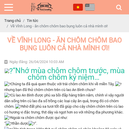
Trang chủ
Tin tức
Về Vĩnh Long - ăn chôm chôm bao bụng luôn cả nhà mình ơi!
VỀ VĨNH LONG - ĂN CHÔM CHÔM BAO
BỤNG LUÔN CẢ NHÀ MÌNH ƠI!
Ngày đăng: 26/04/2024 10:03 AM
“Nhớ mùa chôm chôm trước, mùa
chôm chôm kỷ niệm…”
Chúng ta đã quá quen thuộc với trái chôm chôm khi về miền Tây,
nhưng bạn đã thử chôm chôm trên cù lao An Bình chưa?
Cù lao An Bình được phù xa bồi đắp hàng trăm năm, chính vì vậy người
dân sống trên cù lao đa số trồng các loại cây ăn quả, trong đó có chôm
chôm.
Nhờ đất phù sa tươi tốt đã giúp cho cây chôm chôm trên cù lao
có hương vị đặc trưng, thịt dày và ngọt hơn so với những địa phương khác.
Ngoài ra chôm chôm được quí như:
“
thần dược
”.