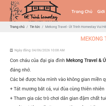
Trang Chủ
Giới
Trang Chủ
Giới
Trang chủ
Tin tức
Mekong Travel - Út Trinh Homestay Vui H
MEKONG T
Ngày đăng: 04/06/2026 10:08 AM
Con cháu của đại gia đình
Mekong Travel & Ú
đáng nhớ.
Các bé được hòa mình vào không gian miền qu
+ Tát mương bắt cá, vui đùa cùng thiên nhiên
+ Tham gia các trò chơi dân gian đậm chất tu