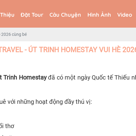
 Thiệu
Đặt Tour
Câu Chuyện
Hình Ảnh
Video
 Thiệu
Đặt Tour
Câu Chuyện
Hình Ảnh
Video
è 2026 cùng bé
RAVEL - ÚT TRINH HOMESTAY VUI HÈ 202
t Trinh Homestay
đã có một ngày Quốc tế Thiếu nh
ê với những hoạt động đầy thú vị:
ổi thơ