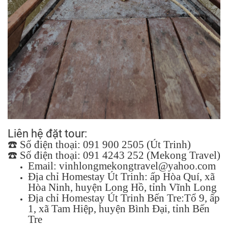
Liên hệ đặt tour:
☎️
Số điện thoại: 091 900 2505 (Út Trinh)
☎️
Số điện thoại: 091 4243 252 (Mekong Travel)
Email:
vinhlongmekongtravel@yahoo.com
Địa chỉ Homestay Út Trinh: ấp Hòa Quí, xã
Hòa Ninh, huyện Long Hồ, tỉnh Vĩnh Long
Địa chỉ Homestay Út Trinh Bến Tre:Tổ 9, ấp
1, xã Tam Hiệp, huyện Bình Đại, tỉnh Bến
Tre