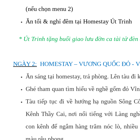
(nếu chọn menu 2)
Ăn tối & nghỉ đêm tại Homestay Út Trinh
* Út Trinh tặng buổi giao lưu đờn ca tài tử đè
NGÀY 2:
HOMESTAY – VƯƠNG QUỐC ĐỎ - V
Ăn sáng tại homestay, trả phòng. Lên tàu đ
Ghé tham quan tìm hiểu về nghề gốm đỏ Vĩ
Tàu tiếp tục đi về hướng hạ nguồn Sông Cổ 
Kênh Thầy Cai, nơi nổi tiếng với Làng ngh
con kênh để ngắm hàng trăm nóc lò, nhiều 
màu rêu phong.