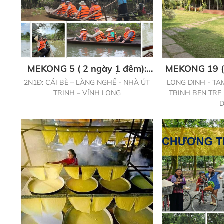
MEKONG 5 ( 2 ngày 1 đêm):
MEKONG 19 (
CÁI BÈ – LÀNG NGHỀ - NHÀ
2N1Đ: CÁI BÈ – LÀNG NGHỀ - NHÀ ÚT
LONG DINH - TA
ÚT TRINH – VĨNH LONG
TRINH – VĨNH LONG
TRINH BEN TRE