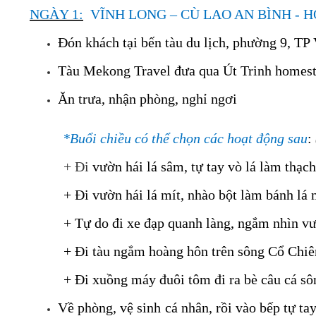
NGÀY 1:
VĨNH LONG – CÙ LAO AN BÌNH - 
Đón khách tại bến tàu du lịch, phường 9, TP
Tàu Mekong Travel đưa qua Út Trinh homest
Ăn trưa, nhận phòng, nghỉ ngơi
*Buổi chiều có thể chọn các hoạt động sau
:
+ Đi
vườn hái lá sâm, tự tay vò lá làm thạc
+ Đi vườn hái lá mít, nhào bột làm bánh lá
+ Tự do đi xe đạp quanh làng, ngắm nhìn v
+ Đi tàu ngắm hoàng hôn trên sông Cổ Chiên
+ Đi xuồng máy đuôi tôm đi ra bè câu cá sô
Về phòng, vệ sinh cá nhân, rồi vào bếp tự t