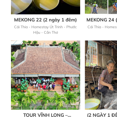
MEKONG 22 (2 ngày 1 đêm)
MEKONG 24 (
Cái Thia - Homestay Út Trinh - Phước
Cái Thia - Homest
Hậu - Cần Thơ
TOUR VĨNH LONG –
(2 NGÀY 1 Đ