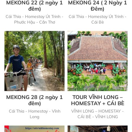
MEKONG 22 (2 ngày 1
MEKONG 24 ( 2 Ngày 1
đêm)
Đêm)
Cái Thia - Homestay Út Trinh -
Cái Thia - Homestay Út Trinh -
Phước Hậu - Cần Thơ
Cái Bè
MEKONG 28 (2 ngày 1
TOUR VĨNH LONG –
đêm)
HOMESTAY + CÁI BÈ
Cái Thia - Homestay - Vĩnh
VĨNH LONG – HOMESTAY -
Long
CÁI BÈ - VĨNH LONG