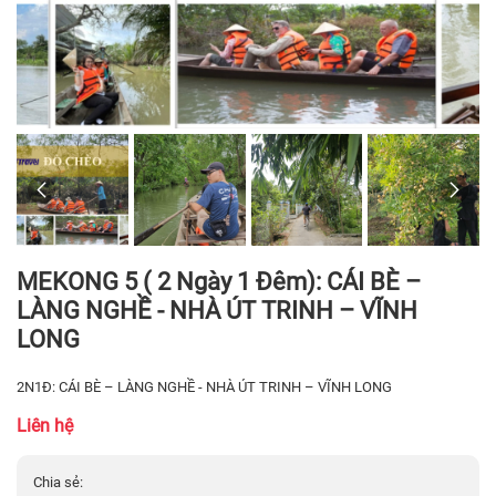
MEKONG 5 ( 2 Ngày 1 Đêm): CÁI BÈ –
LÀNG NGHỀ - NHÀ ÚT TRINH – VĨNH
LONG
2N1Đ: CÁI BÈ – LÀNG NGHỀ - NHÀ ÚT TRINH – VĨNH LONG
Liên hệ
Chia sẻ: