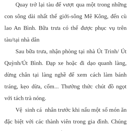
Quay trở lại tàu để vượt qua một trong những
con sông dài nhất thế giới-sông Mê Kông, đến cù
lao An Bình. Bữa trưa có thể được phục vụ trên
tàu/tại nhà dân
Sau bữa trưa, nhận phòng tại nhà Út Trinh/
Út
Quỳnh/Út Bình. Đạp xe hoặc đi dạo quanh làng,
dừng chân tại làng nghề để xem cách làm bánh
tráng, kẹo dừa, cốm... Thưởng thức chút đồ ngọt
với tách trà nóng.
Vệ sinh cá nhân trước khi nấu một số món ăn
đặc biệt với các thành viên trong gia đình. Chúng