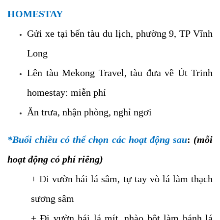
HOMESTAY
Gửi xe tại bến tàu du lịch, phường 9, TP Vĩnh
Long
Lên tàu Mekong Travel, tàu đưa về Út Trinh
homestay: miễn phí
Ăn trưa, nhận phòng, nghỉ ngơi
*Buổi chiều có thể chọn các hoạt động sau
:
(mỗi
hoạt động có phí riêng)
+ Đi
vườn hái lá sâm, tự tay vò lá làm thạch
sương sâm
+ Đi vườn hái lá mít, nhào bột làm bánh lá