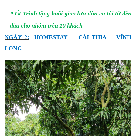
* Út Trinh tặng buổi giao lưu đờn ca tài tử đèn
dầu cho nhóm trên 10 khách
NGÀY 2:
HOMESTAY – CÁI THIA - VĨNH
LONG