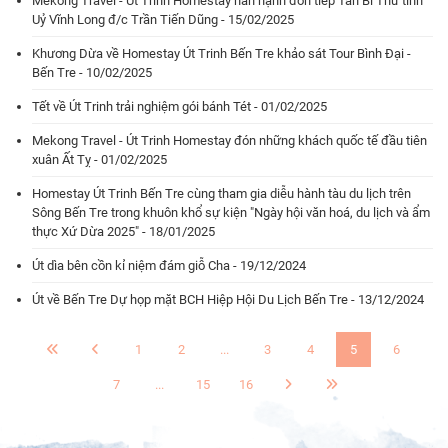
Mekong Travel - Út Trinh Homestay hân hạnh đón tiếp Tân Bí Thư tỉnh
Uỷ Vĩnh Long đ/c Trần Tiến Dũng - 15/02/2025
Khương Dừa về Homestay Út Trinh Bến Tre khảo sát Tour Bình Đại -
Bến Tre - 10/02/2025
Tết về Út Trinh trải nghiệm gói bánh Tét - 01/02/2025
Mekong Travel - Út Trinh Homestay đón những khách quốc tế đầu tiên
xuân Ất Tỵ - 01/02/2025
Homestay Út Trinh Bến Tre cùng tham gia diễu hành tàu du lịch trên
Sông Bến Tre trong khuôn khổ sự kiện "Ngày hội văn hoá, du lịch và ẩm
thực Xứ Dừa 2025" - 18/01/2025
Út dìa bên cồn kỉ niệm đám giỗ Cha - 19/12/2024
Út về Bến Tre Dự họp mặt BCH Hiệp Hội Du Lịch Bến Tre - 13/12/2024
1
2
...
3
4
5
6
7
...
15
16