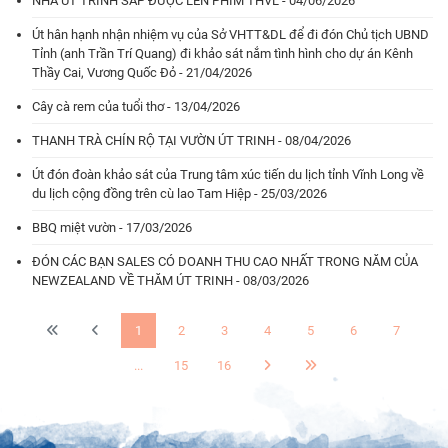
NHÀ ÚT TRINH SẮP ĐƯỢC LÊN PHIM THVL - 04/06/2026
Út hân hạnh nhận nhiệm vụ của Sở VHTT&DL để đi đón Chủ tịch UBND
Tỉnh (anh Trần Trí Quang) đi khảo sát nắm tình hình cho dự án Kênh
Thầy Cai, Vương Quốc Đỏ - 21/04/2026
Cây cà rem của tuổi thơ - 13/04/2026
THANH TRÀ CHÍN RỘ TẠI VƯỜN ÚT TRINH - 08/04/2026
Út đón đoàn khảo sát của Trung tâm xúc tiến du lịch tỉnh Vĩnh Long về
du lịch cộng đồng trên cù lao Tam Hiệp - 25/03/2026
BBQ miệt vườn - 17/03/2026
ĐÓN CÁC BẠN SALES CÓ DOANH THU CAO NHẤT TRONG NĂM CỦA
NEWZEALAND VỀ THĂM ÚT TRINH - 08/03/2026
1
2
3
4
5
6
7
...
15
16