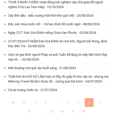
TOUR 5 NGÀY 4 ĐÊM: Hoạt động trải nghiệm xây nhà giúp đỡ người
nghèo ở Cù Lao Tam Hiệp - 13/10/2024
Cây đèn dầu - biểu tượng một thời hồn quê Việt - 23/08/2024
Đặc sản mùa nước nổi – Cá heo đuôi đỏ nước ngọt - 08/08/2024
Ngày 27/7: ĐẠI GIA ĐÌNH viếng Chùa Vạn Phước - 02/08/2024
27/07/2024 KỶ NIỆM ĐẠI GIA ĐÌNH đi chơi KDL Người Giữ Rừng, Bình
Đại, Bến Tre - 02/08/2024
Cám ơn gia đình người Pháp và anh Tuấn đã tặng út mấy tấm hình đẹp
này nè... - 02/08/2024
Một thoáng chợ quê vào buổi sáng - 01/08/2024
Thiệt tình là KHÓ DỮ LẮM mới có đầy đủ giấy tờ như vầy nè...nhưng mà
Mekong Travel đã làm được rồi... mừng quá trời luôn! - 24/07/2024
Cá tai tượng chiên xù - 21/07/2024
1
2
...
4
5
6
7
8
...
15
16