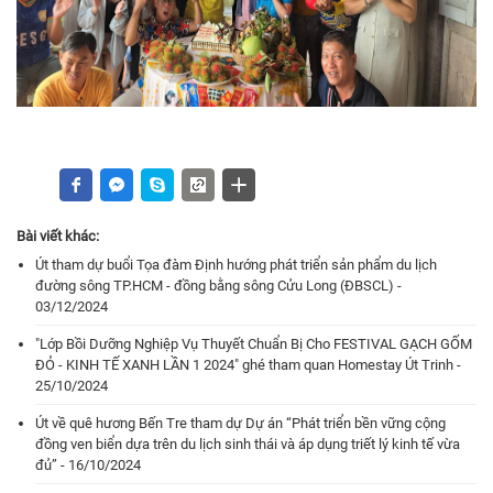
Bài viết khác:
Út tham dự buổi Tọa đàm Định hướng phát triển sản phẩm du lịch
đường sông TP.HCM - đồng bằng sông Cửu Long (ĐBSCL) -
03/12/2024
"Lớp Bồi Dưỡng Nghiệp Vụ Thuyết Chuẩn Bị Cho FESTIVAL GẠCH GỐM
ĐỎ - KINH TẾ XANH LẦN 1 2024" ghé tham quan Homestay Út Trinh -
25/10/2024
Út về quê hương Bến Tre tham dự Dự án “Phát triển bền vững cộng
đồng ven biển dựa trên du lịch sinh thái và áp dụng triết lý kinh tế vừa
đủ” - 16/10/2024