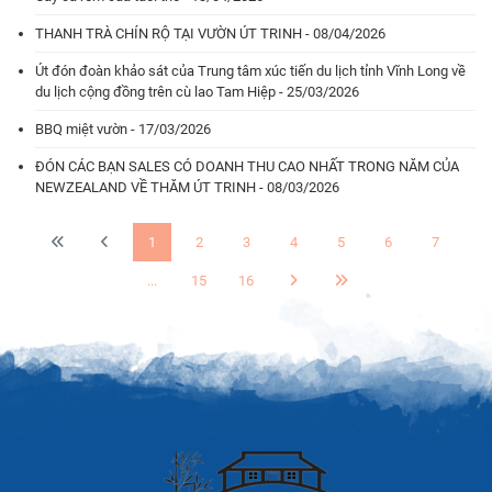
THANH TRÀ CHÍN RỘ TẠI VƯỜN ÚT TRINH - 08/04/2026
Út đón đoàn khảo sát của Trung tâm xúc tiến du lịch tỉnh Vĩnh Long về
du lịch cộng đồng trên cù lao Tam Hiệp - 25/03/2026
BBQ miệt vườn - 17/03/2026
ĐÓN CÁC BẠN SALES CÓ DOANH THU CAO NHẤT TRONG NĂM CỦA
NEWZEALAND VỀ THĂM ÚT TRINH - 08/03/2026
1
2
3
4
5
6
7
...
15
16