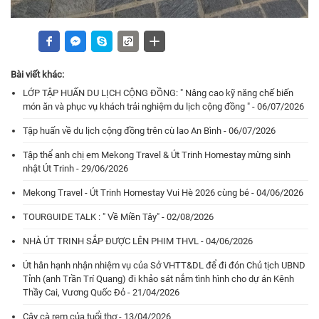
Bài viết khác:
LỚP TẬP HUẤN DU LỊCH CỘNG ĐỒNG: " Nâng cao kỹ năng chế biến
món ăn và phục vụ khách trải nghiệm du lịch cộng đồng " - 06/07/2026
Tập huấn về du lịch cộng đồng trên cù lao An Bình - 06/07/2026
Tập thể anh chị em Mekong Travel & Út Trinh Homestay mừng sinh
nhật Út Trinh - 29/06/2026
Mekong Travel - Út Trinh Homestay Vui Hè 2026 cùng bé - 04/06/2026
TOURGUIDE TALK : " Về Miền Tây" - 02/08/2026
NHÀ ÚT TRINH SẮP ĐƯỢC LÊN PHIM THVL - 04/06/2026
Út hân hạnh nhận nhiệm vụ của Sở VHTT&DL để đi đón Chủ tịch UBND
Tỉnh (anh Trần Trí Quang) đi khảo sát nắm tình hình cho dự án Kênh
Thầy Cai, Vương Quốc Đỏ - 21/04/2026
Cây cà rem của tuổi thơ - 13/04/2026