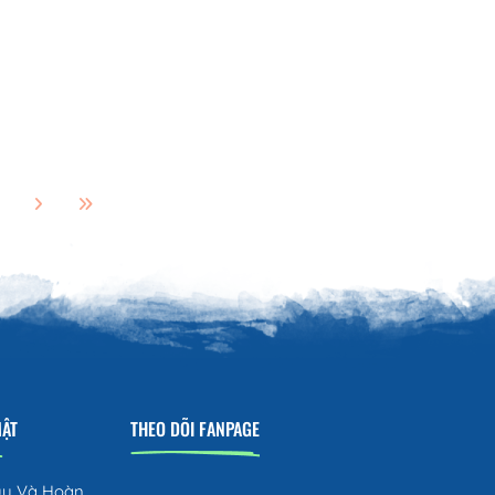
MẬT
THEO DÕI FANPAGE
ủy Và Hoàn