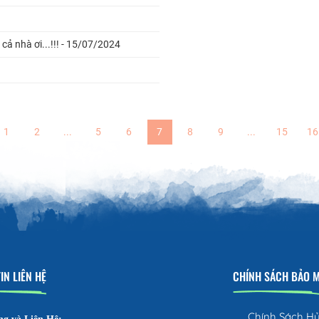
ả nhà ơi...!!! - 15/07/2024
1
2
...
5
6
7
8
9
...
15
16
IN LIÊN HỆ
CHÍNH SÁCH BẢO 
Chính Sách H