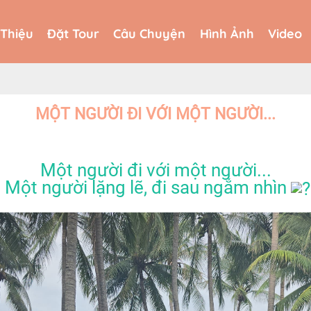
 Thiệu
Đặt Tour
Câu Chuyện
Hình Ảnh
Video
 Thiệu
Đặt Tour
Câu Chuyện
Hình Ảnh
Video
MỘT NGƯỜI ĐI VỚI MỘT NGƯỜI...
Một người đi với một người...
.. Một người lặng lẽ, đi sau ngắm nhìn