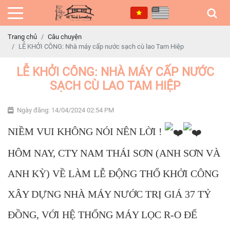
Trang chủ
Câu chuyện
LỄ KHỞI CÔNG: Nhà máy cấp nước sạch cù lao Tam Hiệp
LỄ KHỞI CÔNG: NHÀ MÁY CẤP NƯỚC
SẠCH CÙ LAO TAM HIỆP
Ngày đăng: 14/04/2024 02:54 PM
NIỀM VUI KHÔNG NÓI NÊN LỜI !
HÔM NAY, CTY NAM THÁI SƠN (ANH SƠN VÀ
ANH KỲ) VỀ LÀM LỄ ĐỘNG THỔ KHỞI CÔNG
XÂY DỰNG NHÀ MÁY NƯỚC TRỊ GIÁ 37 TỶ
ĐỒNG, VỚI HỆ THỐNG MÁY LỌC R-O ĐỂ