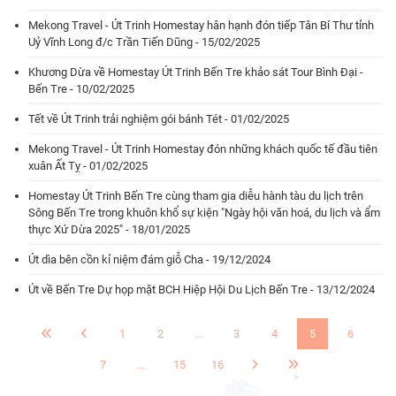
Mekong Travel - Út Trinh Homestay hân hạnh đón tiếp Tân Bí Thư tỉnh
Uỷ Vĩnh Long đ/c Trần Tiến Dũng - 15/02/2025
Khương Dừa về Homestay Út Trinh Bến Tre khảo sát Tour Bình Đại -
Bến Tre - 10/02/2025
Tết về Út Trinh trải nghiệm gói bánh Tét - 01/02/2025
Mekong Travel - Út Trinh Homestay đón những khách quốc tế đầu tiên
xuân Ất Tỵ - 01/02/2025
Homestay Út Trinh Bến Tre cùng tham gia diễu hành tàu du lịch trên
Sông Bến Tre trong khuôn khổ sự kiện "Ngày hội văn hoá, du lịch và ẩm
thực Xứ Dừa 2025" - 18/01/2025
Út dìa bên cồn kỉ niệm đám giỗ Cha - 19/12/2024
Út về Bến Tre Dự họp mặt BCH Hiệp Hội Du Lịch Bến Tre - 13/12/2024
1
2
...
3
4
5
6
7
...
15
16