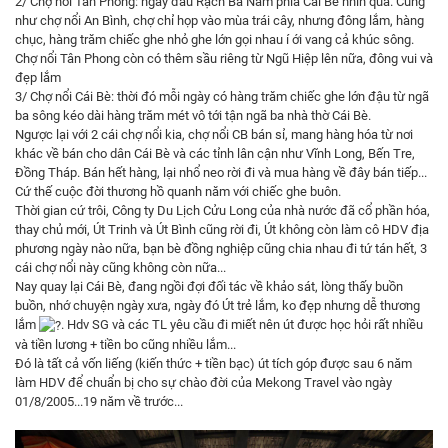
2/ Chợ nổi Tân Phong: ngay đầu Rạch Bà Năm phía Cái Bè nhìn qua. Cũng
như chợ nổi An Bình, chợ chỉ họp vào mùa trái cây, nhưng đông lắm, hàng
chục, hàng trăm chiếc ghe nhỏ ghe lớn gọi nhau í ới vang cả khúc sông.
Chợ nổi Tân Phong còn có thêm sầu riêng từ Ngũ Hiệp lên nữa, đông vui và
đẹp lắm
3/ Chợ nổi Cái Bè: thời đó mỗi ngày có hàng trăm chiếc ghe lớn đậu từ ngã
ba sông kéo dài hàng trăm mét vô tới tận ngã ba nhà thờ Cái Bè.
Ngược lại với 2 cái chợ nổi kia, chợ nổi CB bán sỉ, mang hàng hóa từ nơi
khác về bán cho dân Cái Bè và các tỉnh lân cận như Vĩnh Long, Bến Tre,
Đồng Tháp. Bán hết hàng, lại nhổ neo rời đi và mua hàng về đây bán tiếp...
Cứ thế cuộc đời thương hồ quanh năm với chiếc ghe buôn.
Thời gian cứ trôi, Công ty Du Lịch Cửu Long của nhà nước đã cổ phần hóa,
thay chủ mới, Út Trinh và Út Bình cũng rời đi, Út không còn làm cô HDV địa
phương ngày nào nữa, bạn bè đồng nghiệp cũng chia nhau đi tứ tán hết, 3
cái chợ nổi này cũng không còn nữa...
Nay quay lại Cái Bè, đang ngồi đợi đối tác về khảo sát, lòng thấy buồn
buồn, nhớ chuyện ngày xưa, ngày đó Út trẻ lắm, ko đẹp nhưng dễ thương
lắm
. Hdv SG và các TL yêu cầu đi miết nên út được học hỏi rất nhiều
và tiền lương + tiền bo cũng nhiều lắm...
Đó là tất cả vốn liếng (kiến thức + tiền bạc) út tích góp được sau 6 năm
làm HDV để chuẩn bị cho sự chào đời của Mekong Travel vào ngày
01/8/2005...19 năm về trước...