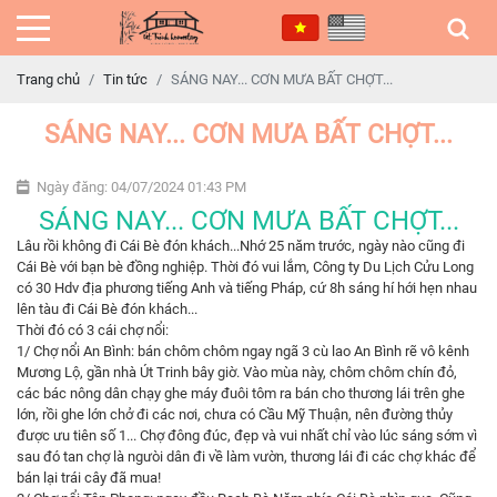
Trang chủ
Tin tức
SÁNG NAY... CƠN MƯA BẤT CHỢT...
SÁNG NAY... CƠN MƯA BẤT CHỢT...
Ngày đăng: 04/07/2024 01:43 PM
SÁNG NAY... CƠN MƯA BẤT CHỢT...
Lâu rồi không đi Cái Bè đón khách...Nhớ 25 năm trước, ngày nào cũng đi
Cái Bè với bạn bè đồng nghiệp. Thời đó vui lắm, Công ty Du Lịch Cửu Long
có 30 Hdv địa phương tiếng Anh và tiếng Pháp, cứ 8h sáng hí hới hẹn nhau
lên tàu đi Cái Bè đón khách...
Thời đó có 3 cái chợ nổi:
1/ Chợ nổi An Bình: bán chôm chôm ngay ngã 3 cù lao An Bình rẽ vô kênh
Mương Lộ, gần nhà Út Trinh bây giờ. Vào mùa này, chôm chôm chín đỏ,
các bác nông dân chạy ghe máy đuôi tôm ra bán cho thương lái trên ghe
lớn, rồi ghe lớn chở đi các nơi, chưa có Cầu Mỹ Thuận, nên đường thủy
được ưu tiên số 1... Chợ đông đúc, đẹp và vui nhất chỉ vào lúc sáng sớm vì
sau đó tan chợ là ngưòi dân đi về làm vườn, thương lái đi các chợ khác để
bán lại trái cây đã mua!