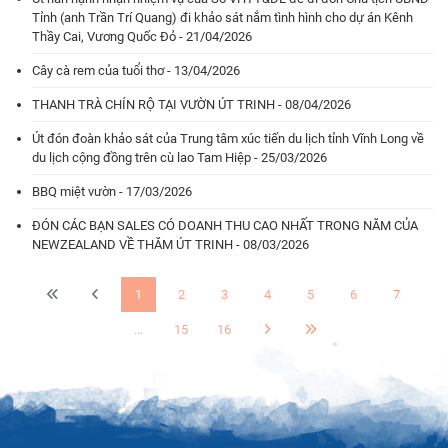
Tỉnh (anh Trần Trí Quang) đi khảo sát nắm tình hình cho dự án Kênh
Thầy Cai, Vương Quốc Đỏ - 21/04/2026
Cây cà rem của tuổi thơ - 13/04/2026
THANH TRÀ CHÍN RỘ TẠI VƯỜN ÚT TRINH - 08/04/2026
Út đón đoàn khảo sát của Trung tâm xúc tiến du lịch tỉnh Vĩnh Long về
du lịch cộng đồng trên cù lao Tam Hiệp - 25/03/2026
BBQ miệt vườn - 17/03/2026
ĐÓN CÁC BẠN SALES CÓ DOANH THU CAO NHẤT TRONG NĂM CỦA
NEWZEALAND VỀ THĂM ÚT TRINH - 08/03/2026
1
2
3
4
5
6
7
...
15
16