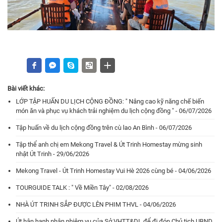
Bài viết khác:
LỚP TẬP HUẤN DU LỊCH CỘNG ĐỒNG: " Nâng cao kỹ năng chế biến
món ăn và phục vụ khách trải nghiệm du lịch cộng đồng " - 06/07/2026
Tập huấn về du lịch cộng đồng trên cù lao An Bình - 06/07/2026
Tập thể anh chị em Mekong Travel & Út Trinh Homestay mừng sinh
nhật Út Trinh - 29/06/2026
Mekong Travel - Út Trinh Homestay Vui Hè 2026 cùng bé - 04/06/2026
TOURGUIDE TALK : " Về Miền Tây" - 02/08/2026
NHÀ ÚT TRINH SẮP ĐƯỢC LÊN PHIM THVL - 04/06/2026
Út hân hạnh nhận nhiệm vụ của Sở VHTT&DL để đi đón Chủ tịch UBND