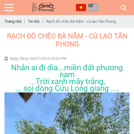
Trang chủ
Tin tức
Rạch đò chèo Bà Năm - cù lao Tân Phong
RẠCH ĐÒ CHÈO BÀ NĂM - CÙ LAO TÂN
PHONG
Ngày đăng: 04/07/2024 03:04 PM
Nhắn ai đi dìa...miền đất phương
nam
...Trời xanh mây trắng,
... soi dòng Cửu Long giang ....