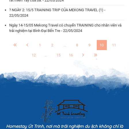
rất miền Tây của bà. - 22/05/2024
? NGÀY 2: 15/5 TRAINING TRIP CỦA MEKONG TRAVEL (1) -
22/05/2024
Ngày 14-15/05 Mekong Travel có chuyến TRAINING cho nhân viên và
trải nghiệm tại Bình Đại Bến Tre - 22/05/2024
1
2
...
8
9
10
11
12
...
15
16
Homestay Út Trinh, nơi mà trải nghiệm du lịch không chỉ là