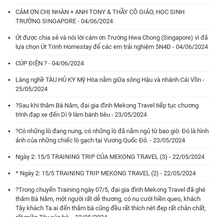
CÁM ƠN CHỊ NHÀN + ANH TONY & THẦY CÔ GIÁO, HỌC SINH
TRƯỜNG SINGAPORE - 04/06/2024
Út được chia sẻ và nói lời cám ơn Trường Hwa Chong (Singapore) vì đã
lựa chọn Út Trinh Homestay để các em trải nghiệm 5N4Đ - 04/06/2024
CÚP ĐIỆN ? - 04/06/2024
Làng nghề TÀU HỦ KY Mỹ Hòa nằm giữa sông Hậu và nhánh Cái Vồn -
25/05/2024
?Sau khi thăm Bà Năm, đại gia đình Mekong Travel tiếp tục chương
trình đạp xe đến Dì 9 làm bánh tiêu - 23/05/2024
?Có những lò đang nung, có những lò đã nằm ngủ từ bao giờ. Đó là hình
ảnh của những chiếc lò gạch tại Vương Quốc Đỏ. - 23/05/2024
Ngày 2: 15/5 TRAINING TRIP CỦA MEKONG TRAVEL (3) - 22/05/2024
* Ngày 2: 15/5 TRAINING TRIP MEKONG TRAVEL (2) - 22/05/2024
?Trong chuyến Training ngày 07/5, đại gia đình Mekong Travel đã ghé
thăm Bà Năm, một người rất dễ thương, có nụ cười hiền queo, khách
Tây khách Ta ai đến thăm bà cũng đều rất thích nét đẹp rất chân chất,