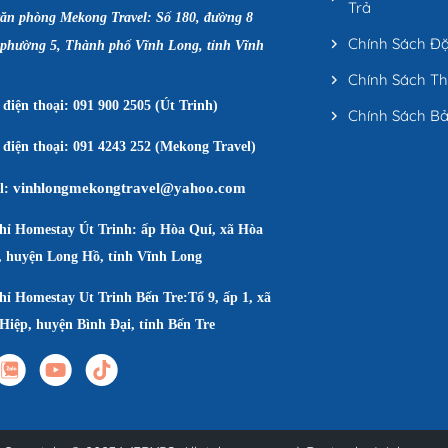
Trả
văn phòng Mekong Travel: Số 180, đường 8
Chính Sách Đ
 phường 5, Thành phố Vĩnh Long, tỉnh Vĩnh
Chính Sách T
điện thoại: 091 900 2505 (Út Trinh)
Chính Sách B
điện thoại: 091 4243 252 (Mekong Travel)
vinhlongmekongtravel@yahoo.com
l:
chỉ Homestay Út Trinh: ấp Hòa Quí, xã Hòa
, huyện Long Hồ, tỉnh Vĩnh Long
hỉ Homestay Ut Trinh Bến Tre:Tổ 9, ấp 1, xã
Hiệp, huyện Bình Đại, tỉnh Bến Tre