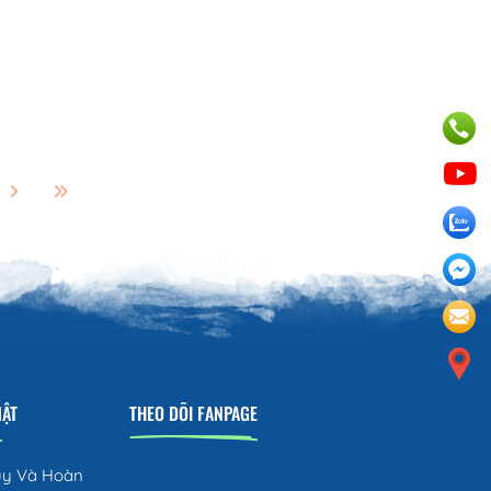
MẬT
THEO DÕI FANPAGE
ủy Và Hoàn