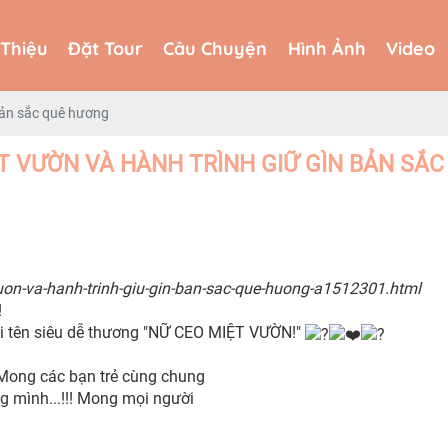
 Thiệu
Đặt Tour
Câu Chuyện
Hình Ảnh
Video
 Thiệu
Đặt Tour
Câu Chuyện
Hình Ảnh
Video
bản sắc quê hương
T VƯỜN VÀ HÀNH TRÌNH GIỮ GÌN BẢN SẮ
on-va-hanh-trinh-giu-gin-ban-sac-que-huong-a1512301.html
!
cái tên siêu dễ thương "NỮ CEO MIỆT VƯỜN!"
 Mong các bạn trẻ cùng chung
g mình...!!! Mong mọi người