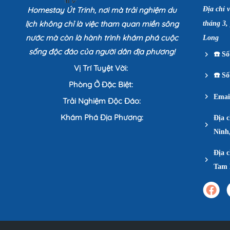
Homestay Út Trinh, nơi mà trải nghiệm du
Địa chỉ 
lịch không chỉ là việc tham quan miền sông
tháng 3,
nước mà còn là hành trình khám phá cuộc
Long
sống độc đáo của người dân địa phương!
☎️
Số 
Vị Trí Tuyệt Vời:
☎️
Số 
Phòng Ở Đặc Biệt:
Emai
Trải Nghiệm Độc Đáo:
Khám Phá Địa Phương:
Địa 
Ninh
Địa c
Tam 