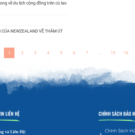
ong về du lịch cộng đồng trên cù lao
M CỦA NEWZEALAND VỀ THĂM ÚT
1
2
3
4
5
6
7
...
15
16
IN LIÊN HỆ
CHÍNH SÁCH BẢO 
Chính Sách H
ng và Liên Hệ: