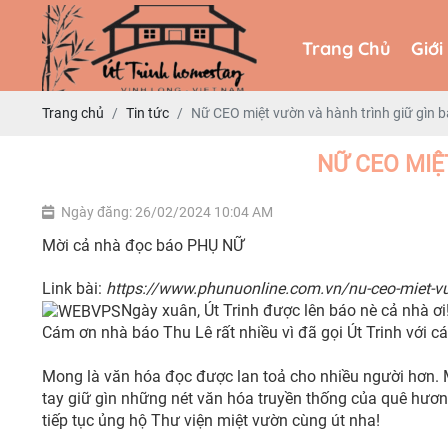
Trang Chủ
Giới
Trang Chủ
Giới
Trang chủ
Tin tức
Nữ CEO miệt vườn và hành trình giữ gìn 
NỮ CEO MIỆ
Ngày đăng: 26/02/2024 10:04 AM
Mời cả nhà đọc báo PHỤ NỮ
Link bài:
https://www.phunuonline.com.vn/nu-ceo-miet-vu
Ngày xuân, Út Trinh được lên báo nè cả nhà ơi
Cám ơn nhà báo Thu Lê rất nhiều vì đã gọi Út Trinh với 
Mong là văn hóa đọc được lan toả cho nhiều người hơn.
tay giữ gìn những nét văn hóa truyền thống của quê hươn
tiếp tục ủng hộ Thư viện miệt vườn cùng út nha!