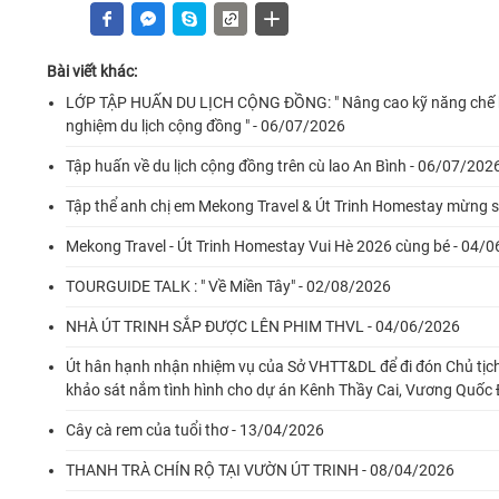
Bài viết khác:
LỚP TẬP HUẤN DU LỊCH CỘNG ĐỒNG: " Nâng cao kỹ năng chế bi
nghiệm du lịch cộng đồng " - 06/07/2026
Tập huấn về du lịch cộng đồng trên cù lao An Bình - 06/07/202
Tập thể anh chị em Mekong Travel & Út Trinh Homestay mừng si
Mekong Travel - Út Trinh Homestay Vui Hè 2026 cùng bé - 04/
TOURGUIDE TALK : " Về Miền Tây" - 02/08/2026
NHÀ ÚT TRINH SẮP ĐƯỢC LÊN PHIM THVL - 04/06/2026
Út hân hạnh nhận nhiệm vụ của Sở VHTT&DL để đi đón Chủ tịch
khảo sát nắm tình hình cho dự án Kênh Thầy Cai, Vương Quốc
Cây cà rem của tuổi thơ - 13/04/2026
THANH TRÀ CHÍN RỘ TẠI VƯỜN ÚT TRINH - 08/04/2026