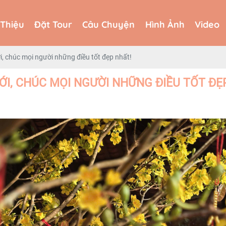
 Thiệu
Đặt Tour
Câu Chuyện
Hình Ảnh
Video
 Thiệu
Đặt Tour
Câu Chuyện
Hình Ảnh
Video
, chúc mọi người những điều tốt đẹp nhất!
I, CHÚC MỌI NGƯỜI NHỮNG ĐIỀU TỐT ĐẸ