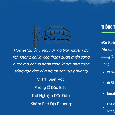
THÔNG T
Đặt Phò
Homestay Út Trinh, nơi mà trải nghiệm du
Địa chỉ 
lịch không chỉ là việc tham quan miền sông
tháng 3,
nước mà còn là hành trình khám phá cuộc
Long
sống độc đáo của người dân địa phương!
☎️
Số 
Vị Trí Tuyệt Vời:
☎️
Số 
Phòng Ở Đặc Biệt:
Emai
Trải Nghiệm Độc Đáo:
Khám Phá Địa Phương:
Địa 
Ninh