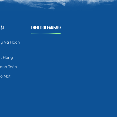
MẬT
THEO DÕI FANPAGE
ủy Và Hoàn
ặt Hàng
hanh Toán
ảo Mật