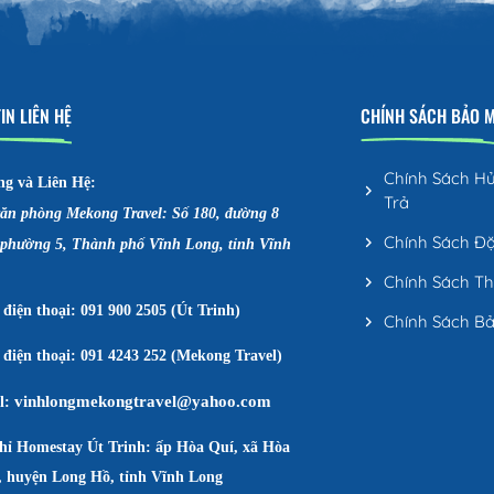
IN LIÊN HỆ
CHÍNH SÁCH BẢO 
Chính Sách H
ng và Liên Hệ:
Trả
văn phòng Mekong Travel: Số 180, đường 8
Chính Sách Đ
 phường 5, Thành phố Vĩnh Long, tỉnh Vĩnh
Chính Sách T
điện thoại: 091 900 2505 (Út Trinh)
Chính Sách B
điện thoại: 091 4243 252 (Mekong Travel)
vinhlongmekongtravel@yahoo.com
l:
chỉ Homestay Út Trinh: ấp Hòa Quí, xã Hòa
, huyện Long Hồ, tỉnh Vĩnh Long