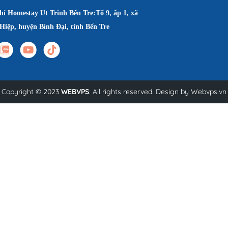
hỉ Homestay Ut Trinh Bến Tre:Tổ 9, ấp 1, xã
Hiệp, huyện Bình Đại, tỉnh Bến Tre
Copyright © 2023
WEBVPS
. All rights reserved. Design by
Webvps.vn