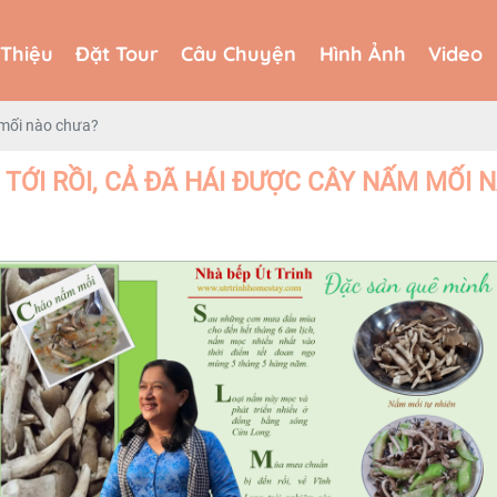
 Thiệu
Đặt Tour
Câu Chuyện
Hình Ảnh
Video
 Thiệu
Đặt Tour
Câu Chuyện
Hình Ảnh
Video
 mối nào chưa?
TỚI RỒI, CẢ ĐÃ HÁI ĐƯỢC CÂY NẤM MỐI 