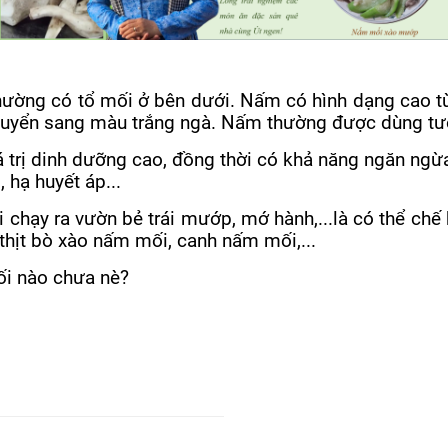
ường có tổ mối ở bên dưới. Nấm có hình dạng cao từ
huyển sang màu trắng ngà. Nấm thường được dùng tư
iá trị dinh dưỡng cao, đồng thời có khả năng ngăn ng
l,
hạ huyết áp
...
ồi chạy ra vườn bẻ trái mướp, mớ hành,...là có thể ch
hịt bò xào nấm mối, canh nấm mối,...
ối nào chưa nè?