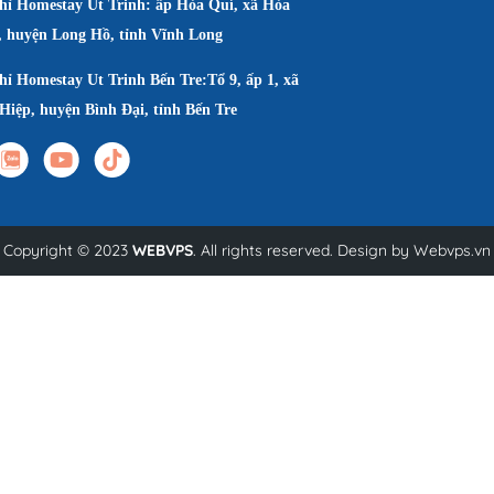
chỉ Homestay Út Trinh: ấp Hòa Quí, xã Hòa
, huyện Long Hồ, tỉnh Vĩnh Long
hỉ Homestay Ut Trinh Bến Tre:Tổ 9, ấp 1, xã
Hiệp, huyện Bình Đại, tỉnh Bến Tre
Copyright © 2023
WEBVPS
. All rights reserved. Design by
Webvps.vn