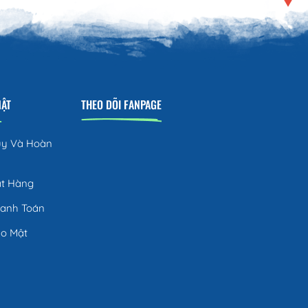
MẬT
THEO DÕI FANPAGE
ủy Và Hoàn
ặt Hàng
hanh Toán
ảo Mật