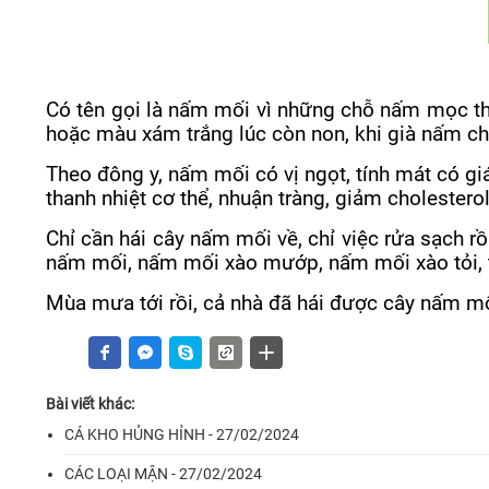
C
ó tên gọi là nấm mối vì những chỗ nấm mọc th
hoặc màu xám trắng lúc còn non, khi già nấm c
Theo đông y, nấm mối có vị ngọt, tính mát có g
thanh nhiệt cơ thể, nhuận tràng, giảm cholestero
Chỉ cần hái cây nấm mối về, chỉ việc rửa sạch r
nấm mối, nấm mối xào mướp, nấm mối xào tỏi, t
Mùa mưa tới rồi, cả nhà đã hái được cây nấm m
Bài viết khác:
CÁ KHO HỦNG HỈNH - 27/02/2024
CÁC LOẠI MẬN - 27/02/2024