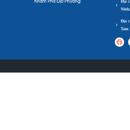
Khám Phá Địa Phương:
Địa 
Ninh
Địa c
Tam 