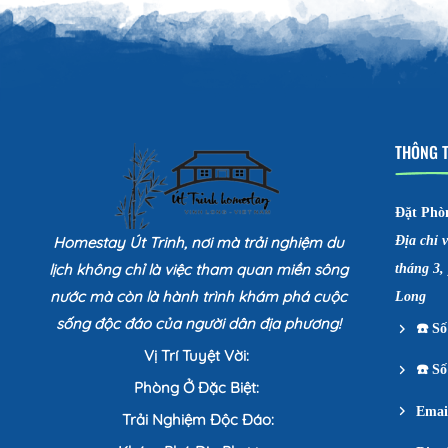
THÔNG T
Đặt Phò
Homestay Út Trinh, nơi mà trải nghiệm du
Địa chỉ 
lịch không chỉ là việc tham quan miền sông
tháng 3,
nước mà còn là hành trình khám phá cuộc
Long
sống độc đáo của người dân địa phương!
☎️
Số 
Vị Trí Tuyệt Vời:
☎️
Số 
Phòng Ở Đặc Biệt:
Emai
Trải Nghiệm Độc Đáo: