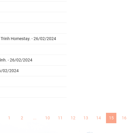
t Trinh Homestay. - 26/02/2024
Bình. - 26/02/2024
26/02/2024
1
2
...
10
11
12
13
14
15
16