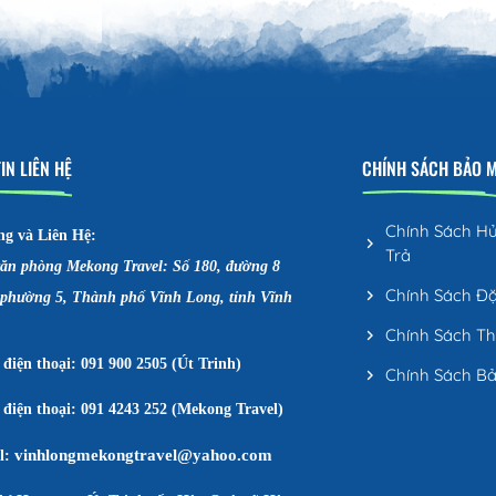
IN LIÊN HỆ
CHÍNH SÁCH BẢO 
Chính Sách H
ng và Liên Hệ:
Trả
văn phòng Mekong Travel: Số 180, đường 8
Chính Sách Đ
 phường 5, Thành phố Vĩnh Long, tỉnh Vĩnh
Chính Sách T
điện thoại: 091 900 2505 (Út Trinh)
Chính Sách B
điện thoại: 091 4243 252 (Mekong Travel)
vinhlongmekongtravel@yahoo.com
l: