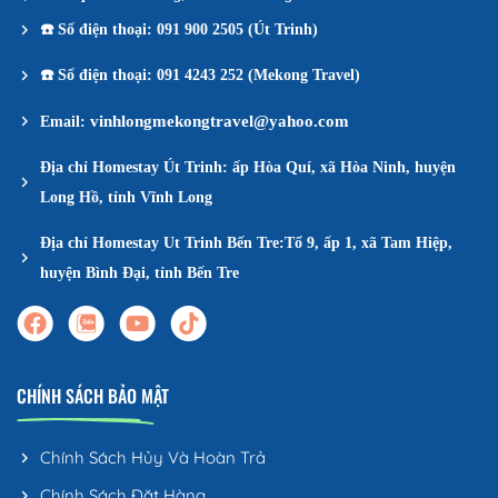
☎️
Số điện thoại: 091 900 2505 (Út Trinh)
☎️
Số điện thoại: 091 4243 252 (Mekong Travel)
vinhlongmekongtravel@yahoo.com
Email:
Địa chỉ Homestay Út Trinh: ấp Hòa Quí, xã Hòa Ninh, huyện
Long Hồ, tỉnh Vĩnh Long
Địa chỉ Homestay Ut Trinh Bến Tre:Tổ 9, ấp 1, xã Tam Hiệp,
huyện Bình Đại, tỉnh Bến Tre
CHÍNH SÁCH BẢO MẬT
Chính Sách Hủy Và Hoàn Trả
Chính Sách Đặt Hàng