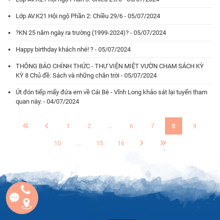
Lớp AV.K21 Hội ngộ Phần 2: Chiều 29/6 - 05/07/2024
?KN 25 năm ngày ra trường (1999-2024)? - 05/07/2024
Happy birthday khách nhé! ? - 05/07/2024
THÔNG BÁO CHÍNH THỨC - THƯ VIỆN MIỆT VƯỜN CHẠM SÁCH KỲ
KỲ 8 Chủ đề: Sách và những chân trời - 05/07/2024
Út đón tiếp mấy đứa em về Cái Bè - Vĩnh Long khảo sát lại tuyến tham
quan này. - 04/07/2024
1
2
...
6
7
8
9
10
...
15
16