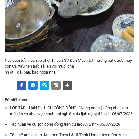
Nay cuối tuần, bạn về chơi, khách SV Đan Mạch tát mương bắt được mấy
con Cá Xấu nên hấp sả, ăn với muối cha
nh ớt... đãi bạn, bao ngon nha!
Bài viết khác:
LỚP TẬP HUẤN DU LỊCH CỘNG ĐỒNG: " Nâng cao kỹ năng chế biến
món ăn và phục vụ khách trải nghiệm du lịch cộng đồng " - 06/07/2026
Tập huấn về du lịch cộng đồng trên cù lao An Bình - 06/07/2026
Tập thể anh chị em Mekong Travel & Út Trinh Homestay mừng sinh