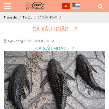
Trang chủ
Tin tức
CÁ XẤU HOẮC ...?
CÁ XẤU HOẮC ...?
Ngày đăng: 21/05/2024 03:18 PM
CÁ XẤU HOẮC ...?