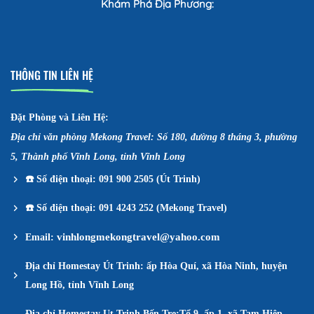
Khám Phá Địa Phương:
THÔNG TIN LIÊN HỆ
Đặt Phòng và Liên Hệ:
Địa chỉ văn phòng Mekong Travel: Số 180, đường 8 tháng 3, phường
5, Thành phố Vĩnh Long, tỉnh Vĩnh Long
☎️
Số điện thoại: 091 900 2505 (Út Trinh)
☎️
Số điện thoại: 091 4243 252 (Mekong Travel)
vinhlongmekongtravel@yahoo.com
Email:
Địa chỉ Homestay Út Trinh: ấp Hòa Quí, xã Hòa Ninh, huyện
Long Hồ, tỉnh Vĩnh Long
Địa chỉ Homestay Ut Trinh Bến Tre:Tổ 9, ấp 1, xã Tam Hiệp,