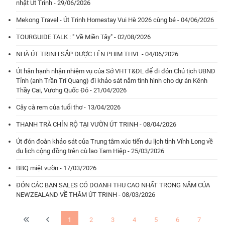
nhật Út Trinh - 29/06/2026
Mekong Travel - Út Trinh Homestay Vui Hè 2026 cùng bé - 04/06/2026
TOURGUIDE TALK : " Về Miền Tây" - 02/08/2026
NHÀ ÚT TRINH SẮP ĐƯỢC LÊN PHIM THVL - 04/06/2026
Út hân hạnh nhận nhiệm vụ của Sở VHTT&DL để đi đón Chủ tịch UBND
Tỉnh (anh Trần Trí Quang) đi khảo sát nắm tình hình cho dự án Kênh
Thầy Cai, Vương Quốc Đỏ - 21/04/2026
Cây cà rem của tuổi thơ - 13/04/2026
THANH TRÀ CHÍN RỘ TẠI VƯỜN ÚT TRINH - 08/04/2026
Út đón đoàn khảo sát của Trung tâm xúc tiến du lịch tỉnh Vĩnh Long về
du lịch cộng đồng trên cù lao Tam Hiệp - 25/03/2026
BBQ miệt vườn - 17/03/2026
ĐÓN CÁC BẠN SALES CÓ DOANH THU CAO NHẤT TRONG NĂM CỦA
NEWZEALAND VỀ THĂM ÚT TRINH - 08/03/2026
1
2
3
4
5
6
7