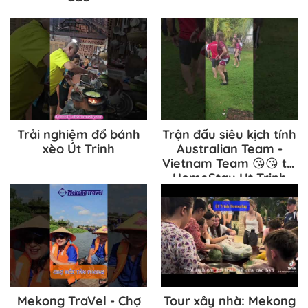
Trải nghiệm đổ bánh
Trận đấu siêu kịch tính
xèo Út Trinh
Australian Team -
Vietnam Team 😘😘 tại
HomeStay Ut Trinh
Bến Tre Stadium 😂
Mekong TraVel - Chợ
Tour xây nhà: Mekong