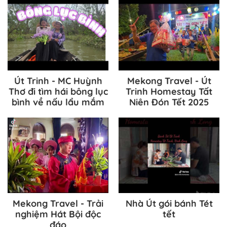
Miền Tây
Út Trinh - MC Huỳnh
Mekong Travel - Út
Thơ đi tìm hái bông lục
Trinh Homestay Tất
bình về nấu lẩu mắm
Niên Đón Tết 2025
Mekong Travel - Trải
Nhà Út gói bánh Tét
nghiệm Hát Bội độc
tết
đáo