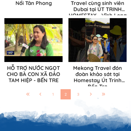
Nổi Tân Phong
Travel cùng sinh viên
Dubai tại ÚT TRINH
HOMESTAY - Vĩnh Long
HỖ TRỢ NƯỚC NGỌT
Mekong Travel đón
CHO BÀ CON XÃ ĐẢO
đoàn khảo sát tại
TAM HIỆP - BẾN TRE
Homestay Út Trinh
Bến Tre
1
2
3