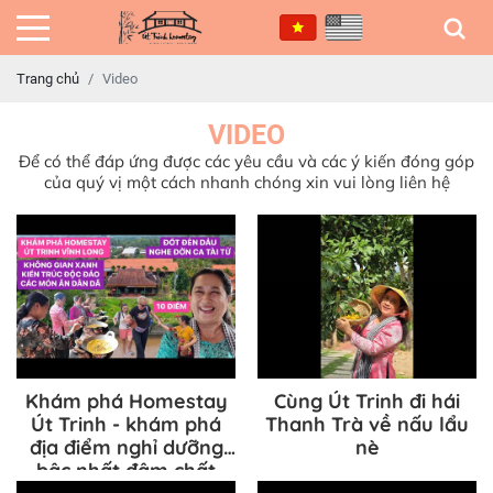
Trang chủ
Video
VIDEO
Để có thể đáp ứng được các yêu cầu và các ý kiến đóng góp
của quý vị một cách nhanh chóng xin vui lòng liên hệ
Khám phá Homestay
Cùng Út Trinh đi hái
Út Trinh - khám phá
Thanh Trà về nấu lẩu
địa điểm nghỉ dưỡng
nè
bậc nhất đậm chất