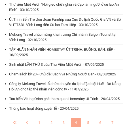
Thư viện Miệt Vườn "Nơi gieo chữ nghĩa và đạo làm người ở cù lao An
Bình" - 03/10/2025
Út Trinh Bến Tre đón đoàn Famtrip của Cục Du lịch Quốc Gia VN và Sở
VHTT&DL Vĩnh Long đến Cù lao Tam Hiệp - 03/10/2025
Mekong Travel chúc mừng khai trương Chi nhánh Saigon Tourist tại
Vĩnh Long - 02/10/2025
TẬP HUẤN NHÂN VIÊN HOMESTAY ÚT TRINH: BUỒNG, BÀN, BẾP -
16/09/2025
Sinh nhật LẦN THỨ 3 của Thư Viện Miệt Vườn - 07/09/2025
Chạm sách kỳ 20 - Chủ đề: Sách và Những Người Bạn - 08/08/2025
Công ty Mekong Travel tổ chức chuyến du lịch đặc biệt Huế - Đà Nẵng -
Hội An cho tập thể nhân viên công ty - 11/07/2025
Tàu biển Viking Orion ghé tham quan Homestay Út Trinh - 26/04/2025
Thông báo hoạt động xuyên lễ - 20/04/2025
1
2
3
4
5
6
7