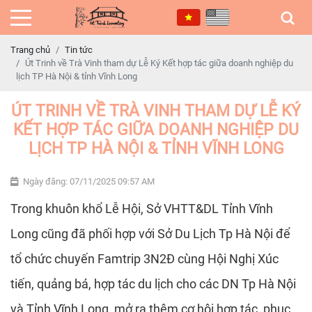
Trang chủ
Tin tức
Út Trinh về Trà Vinh tham dự Lễ Ký Kết hợp tác giữa doanh nghiệp du
lịch TP Hà Nội & tỉnh Vĩnh Long
ÚT TRINH VỀ TRÀ VINH THAM DỰ LỄ KÝ
KẾT HỢP TÁC GIỮA DOANH NGHIỆP DU
LỊCH TP HÀ NỘI & TỈNH VĨNH LONG
Ngày đăng: 07/11/2025 09:57 AM
Trong khuôn khổ Lễ Hội, Sở VHTT&DL Tỉnh Vĩnh
Long cũng đã phối hợp với Sở Du Lịch Tp Hà Nội để
tổ chức chuyến Famtrip 3N2Đ cùng Hội Nghị Xúc
tiến, quảng bá, hợp tác du lịch cho các DN Tp Hà Nội
và Tỉnh Vĩnh Long, mở ra thêm cơ hội hợp tác, phục