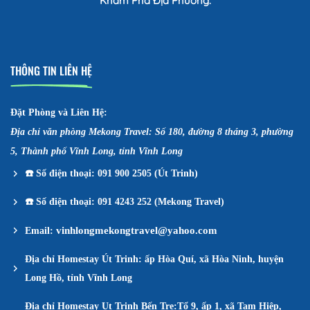
Khám Phá Địa Phương:
THÔNG TIN LIÊN HỆ
Đặt Phòng và Liên Hệ:
Địa chỉ văn phòng Mekong Travel: Số 180, đường 8 tháng 3, phường
5, Thành phố Vĩnh Long, tỉnh Vĩnh Long
☎️
Số điện thoại: 091 900 2505 (Út Trinh)
☎️
Số điện thoại: 091 4243 252 (Mekong Travel)
vinhlongmekongtravel@yahoo.com
Email:
Địa chỉ Homestay Út Trinh: ấp Hòa Quí, xã Hòa Ninh, huyện
Long Hồ, tỉnh Vĩnh Long
Địa chỉ Homestay Ut Trinh Bến Tre:Tổ 9, ấp 1, xã Tam Hiệp,