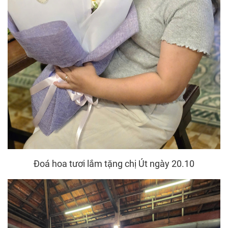
Đoá hoa tươi lắm tặng chị Út ngày 20.10