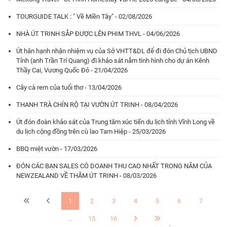
TOURGUIDE TALK : " Về Miền Tây" - 02/08/2026
NHÀ ÚT TRINH SẮP ĐƯỢC LÊN PHIM THVL - 04/06/2026
Út hân hạnh nhận nhiệm vụ của Sở VHTT&DL để đi đón Chủ tịch UBND
Tỉnh (anh Trần Trí Quang) đi khảo sát nắm tình hình cho dự án Kênh
Thầy Cai, Vương Quốc Đỏ - 21/04/2026
Cây cà rem của tuổi thơ - 13/04/2026
THANH TRÀ CHÍN RỘ TẠI VƯỜN ÚT TRINH - 08/04/2026
Út đón đoàn khảo sát của Trung tâm xúc tiến du lịch tỉnh Vĩnh Long về
du lịch cộng đồng trên cù lao Tam Hiệp - 25/03/2026
BBQ miệt vườn - 17/03/2026
ĐÓN CÁC BẠN SALES CÓ DOANH THU CAO NHẤT TRONG NĂM CỦA
NEWZEALAND VỀ THĂM ÚT TRINH - 08/03/2026
1
2
3
4
5
6
7
...
15
16