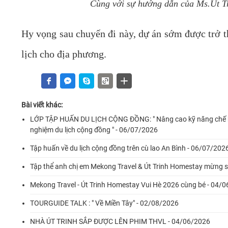
Cùng với sự hướng dẫn của Ms.Út Tri
Hy vọng sau chuyến đi này, dự án sớm được trở th
lịch cho địa phương.
Bài viết khác:
LỚP TẬP HUẤN DU LỊCH CỘNG ĐỒNG: " Nâng cao kỹ năng chế bi
nghiệm du lịch cộng đồng " - 06/07/2026
Tập huấn về du lịch cộng đồng trên cù lao An Bình - 06/07/202
Tập thể anh chị em Mekong Travel & Út Trinh Homestay mừng si
Mekong Travel - Út Trinh Homestay Vui Hè 2026 cùng bé - 04/
TOURGUIDE TALK : " Về Miền Tây" - 02/08/2026
NHÀ ÚT TRINH SẮP ĐƯỢC LÊN PHIM THVL - 04/06/2026