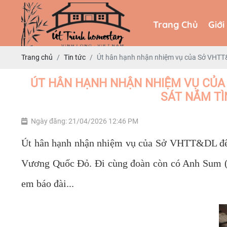
Trang Chủ
Giới
Trang Chủ
Giới
Trang chủ
Tin tức
Út hân hạnh nhận nhiệm vụ của Sở VHTT&D
ÚT HÂN HẠNH NHẬN NHIỆM VỤ CỦA S
SÁT NẮM TÌ
Ngày đăng: 21/04/2026 12:46 PM
Út hân hạnh nhận nhiệm vụ của Sở VHTT&DL để đ
Vương Quốc Đỏ. Đi cùng đoàn còn có Anh Sum (
em báo đài...