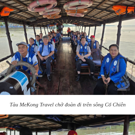
Tàu MeKong Travel chở đoàn đi trên sông Cổ Chiên