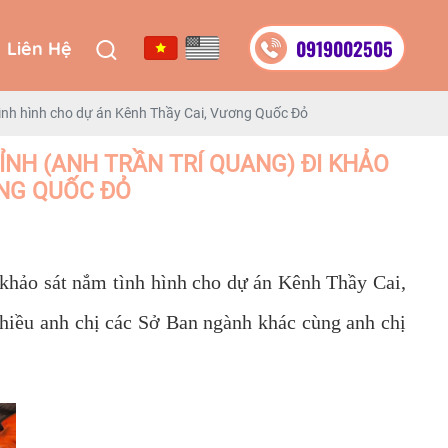
0919002505
Liên Hệ
0919002505
Liên Hệ
tình hình cho dự án Kênh Thầy Cai, Vương Quốc Đỏ
ỈNH (ANH TRẦN TRÍ QUANG) ĐI KHẢO
ƠNG QUỐC ĐỎ
hảo sát nắm tình hình cho dự án Kênh Thầy Cai,
ều anh chị các Sở Ban ngành khác cùng anh chị