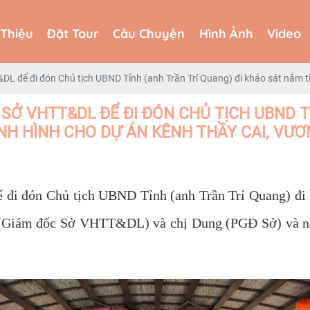
 Thiệu
Đặt Tour
Câu Chuyện
Hình Ảnh
Video
 Thiệu
Đặt Tour
Câu Chuyện
Hình Ảnh
Video
L để đi đón Chủ tịch UBND Tỉnh (anh Trần Trí Quang) đi khảo sát nắm 
Ở VHTT&DL ĐỂ ĐI ĐÓN CHỦ TỊCH UBND T
NH HÌNH CHO DỰ ÁN KÊNH THẦY CAI, VƯ
i đón Chủ tịch UBND Tỉnh (anh Trần Trí Quang) đi k
Giám đốc Sở VHTT&DL) và chị Dung (PGĐ Sở) và nhi