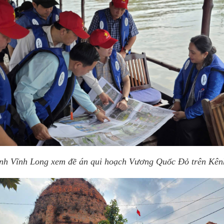
tỉnh Vĩnh Long xem đề án qui hoạch Vương Quốc Đỏ trên Kên